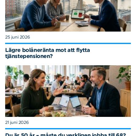
25 juni 2026
Lägre bolåneränta mot att flytta
tjänstepensionen?
21 juni 2026
Du är 50 år – måste du verkligen jobba till 68?