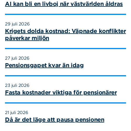
AI kan bli en livboj när västvärlden åldras
29 juli 2026
Krigets dolda kostnad: Väpnade konflikter
påverkar miljön
Sök
Sök på sidan:
27 juli 2026
efter:
Pensionsgapet kvar än idag
23 juli 2026
Fasta kostnader viktiga för pensionärer
21 juli 2026
Då är det läge att pausa pensionen