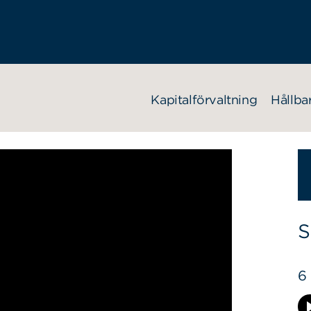
Kapitalförvaltning
Hållba
S
6