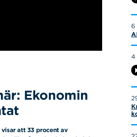
6
A
4
onär: Ekonomin
29
tat
K
k
visar att 33 procent av
27