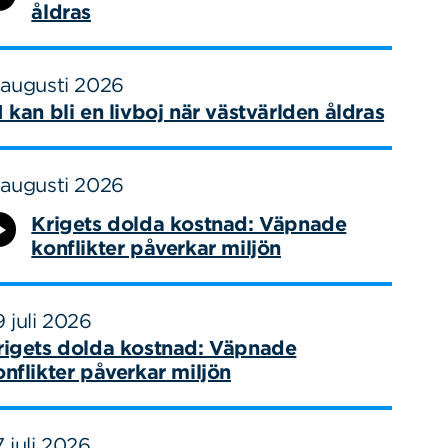
åldras
 augusti 2026
I kan bli en livboj när västvärlden åldras
 augusti 2026
Krigets dolda kostnad: Väpnade
konflikter påverkar miljön
 juli 2026
rigets dolda kostnad: Väpnade
onflikter påverkar miljön
 juli 2026