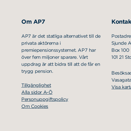
Om AP7
Kontak
AP7 är det statliga alternativet till de
Postadre
privata aktörerna i
Sjunde 
premiepensionssystemet. AP7 har
Box 100
över fem miljoner sparare. Vårt
101 21 S
uppdrag är att bidra till att de får en
trygg pension.
Besöksa
Vasagata
Tillgänglighet
Visa kart
Alla sidor A-Ö
Personuppgiftspolicy
Om Cookies