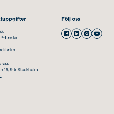
tuppgifter
Följ oss
Facebook
Linkedin
Instagram
Youtu
ss
AP-fonden
tockholm
dress
n 16, 9 tr Stockholm
a