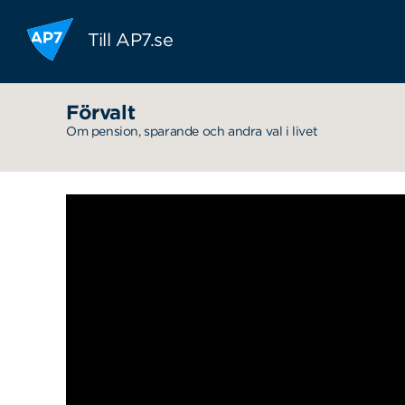
Hoppa till innehållet
Till AP7.se
Förvalt
Om pension, sparande och andra val i livet