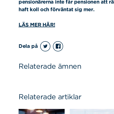
pensionärerna inte får pensionen att räc
haft koll och förväntat sig mer.
LÄS MER HÄR!
Sök
Sök på sidan:
efter:
Dela på
Relaterade ämnen
Relaterade artiklar