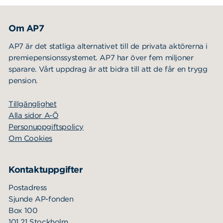
Sök
Sök på sidan:
efter:
Om AP7
AP7 är det statliga alternativet till de privata aktörerna i
premiepensionssystemet. AP7 har över fem miljoner
sparare. Vårt uppdrag är att bidra till att de får en trygg
pension.
Tillgänglighet
Alla sidor A-Ö
Personuppgiftspolicy
Om Cookies
Kontaktuppgifter
Postadress
Sjunde AP-fonden
Box 100
101 21 Stockholm