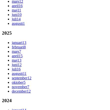
mars
12
april
16
maj
11
juni
10
juli
14
augusti
1
2025
januari
13
februari
8
mars
7
april
15
maj
13
juni
12
juli
16
augusti
11
september
12
oktober
5
november
7
december
12
2024