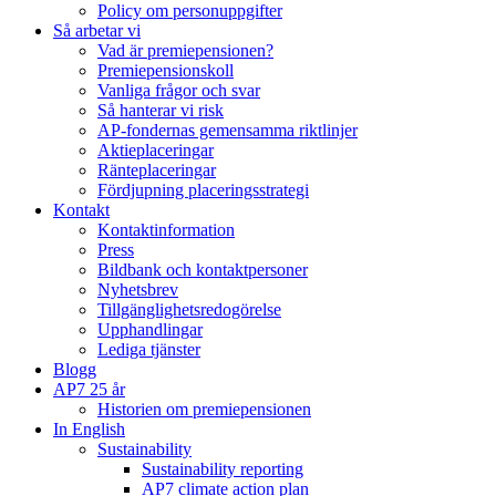
Policy om personuppgifter
Så arbetar vi
Vad är premiepensionen?
Premiepensionskoll
Vanliga frågor och svar
Så hanterar vi risk
AP-fondernas gemensamma riktlinjer
Aktieplaceringar
Ränteplaceringar
Fördjupning placeringsstrategi
Kontakt
Kontaktinformation
Press
Bildbank och kontaktpersoner
Nyhetsbrev
Tillgänglighetsredogörelse
Upphandlingar
Lediga tjänster
Blogg
AP7 25 år
Historien om premiepensionen
In English
Sustainability
Sustainability reporting
AP7 climate action plan