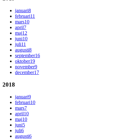
januari
8
februari
11
mars
10
april
7
maj
12
juni
10
juli
11
augusti
8
september
16
oktober
19
november
9
december
17
2018
januari
9
februari
10
mars
7
april
10
maj
10
juni
5
juli
6
augusti
6