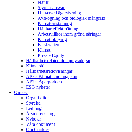
Natur
Styrelseansvar
Universell ägarstyrning
Avskogning och biologisk mångfald
Klimatomställning
Hållbar effektmätning
Arbetsvillkor inom gröna näringar
Klimatlobbying
Färskvatten
Klimat
Private Equity
Hållbarhetsrelaterade upplysningar
Klimatråd
Hållbarhetsredovisningar
AP7:s Klimathandlingsplan
AP7:s Ägarpodden
ESG nyheter
Om oss
Organisation
Styrelse
Ledning
Årsredovisningar
Nyheter
Våra dokument
Om Cookies