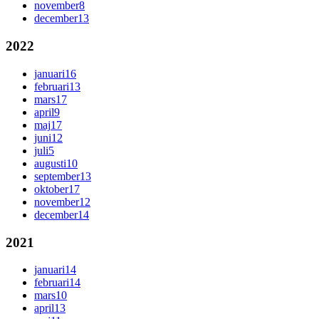
november
8
december
13
2022
januari
16
februari
13
mars
17
april
9
maj
17
juni
12
juli
5
augusti
10
september
13
oktober
17
november
12
december
14
2021
januari
14
februari
14
mars
10
april
13