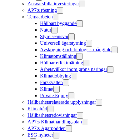
Ansvarsfulla investeringar
AP7:s röstning
Temaarbeten
Hållbart byggande
Natur
Styrelseansvar
Universell ägarstyrning
Avskogning och biologisk mångfald
Klimatomställning
Hållbar effektmätning
Arbetsvillkor inom gröna näringar
Klimatlobbying
Färskvatten
Klimat
Private Equity
Hållbarhetsrelaterade upplysningar
Klimatråd
Hållbarhetsredovisningar
AP7:s Klimathandlingsplan
AP7:s Ägarpodden
ESG nyheter