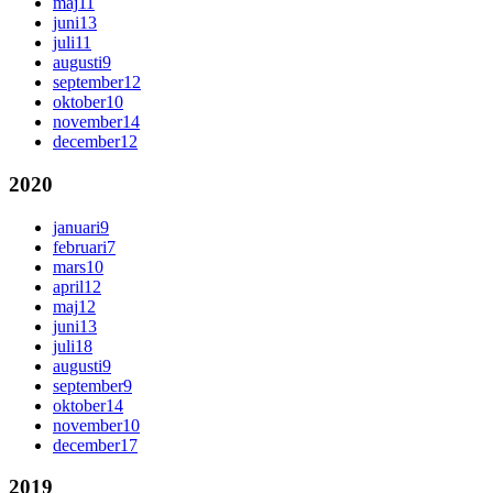
maj
11
juni
13
juli
11
augusti
9
september
12
oktober
10
november
14
december
12
2020
januari
9
februari
7
mars
10
april
12
maj
12
juni
13
juli
18
augusti
9
september
9
oktober
14
november
10
december
17
2019