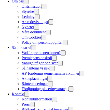
Om oss
Organisation
Styrelse
Ledning
Årsredovisningar
Nyheter
Våra dokument
Om Cookies
Policy om personuppgifter
Så arbetar vi
Vad är premiepensionen?
Premiepensionskoll
Vanliga frågor och svar
Så hanterar vi risk
AP-fondernas gemensamma riktlinjer
Aktieplaceringar
Ränteplaceringar
Fördjupning placeringsstrategi
Kontakt
Kontaktinformation
Press
Bildbank och kontaktpersoner