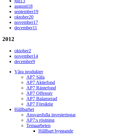
juli
13
augusti
18
september
19
oktober
20
november
17
december
11
2012
oktober
2
november
14
december
9
Våra produkter
AP7 Såfa
AP7 Aktiefond
AP7 Räntefond
AP7 Offensiv
AP7 Balanserad
AP7 Försiktig
Hållbarhet
Ansvarsfulla investeringar
AP7:s röstning
Temaarbeten
Hållbart byggande