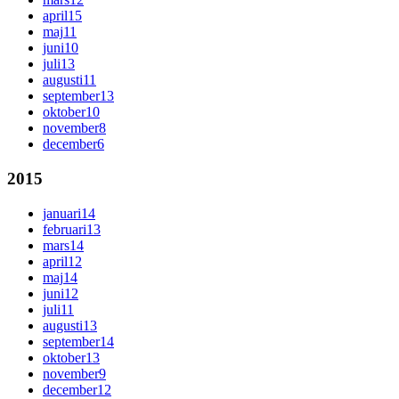
april
15
maj
11
juni
10
juli
13
augusti
11
september
13
oktober
10
november
8
december
6
2015
januari
14
februari
13
mars
14
april
12
maj
14
juni
12
juli
11
augusti
13
september
14
oktober
13
november
9
december
12