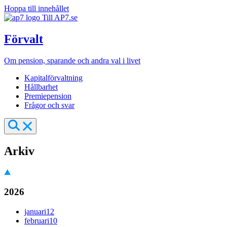
Hoppa till innehållet
Till AP7.se
Förvalt
Om pension, sparande och andra val i livet
Kapitalförvaltning
Hållbarhet
Premiepension
Frågor och svar
Arkiv
2026
januari
12
februari
10