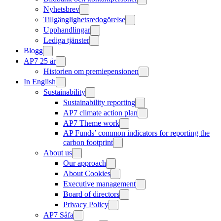
Nyhetsbrev
Tillgänglighetsredogörelse
Upphandlingar
Lediga tjänster
Blogg
AP7 25 år
Historien om premiepensionen
In English
Sustainability
Sustainability reporting
AP7 climate action plan
AP7 Theme work
AP Funds’ common indicators for reporting the
carbon footprint
About us
Our approach
About Cookies
Executive management
Board of directors
Privacy Policy
AP7 Såfa