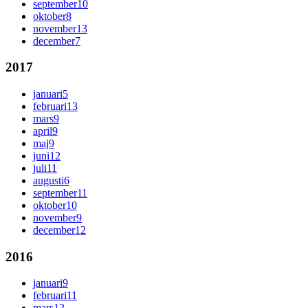
september
10
oktober
8
november
13
december
7
2017
januari
5
februari
13
mars
9
april
9
maj
9
juni
12
juli
11
augusti
6
september
11
oktober
10
november
9
december
12
2016
januari
9
februari
11
mars
12