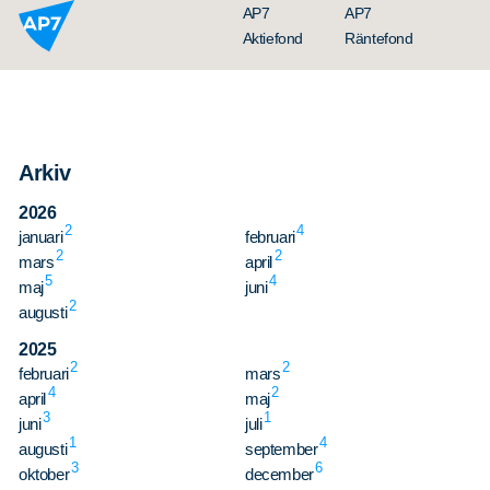
Hoppa till innehållet
AP7
AP7
Aktiefond
Räntefond
Arkiv
2026
2
4
januari
februari
2
2
mars
april
5
4
maj
juni
Organisation
2
augusti
Styrelse
2025
2
2
februari
Ledning
mars
4
2
april
maj
Årsredovisningar
3
1
juni
juli
1
4
augusti
september
Nyheter
3
6
oktober
december