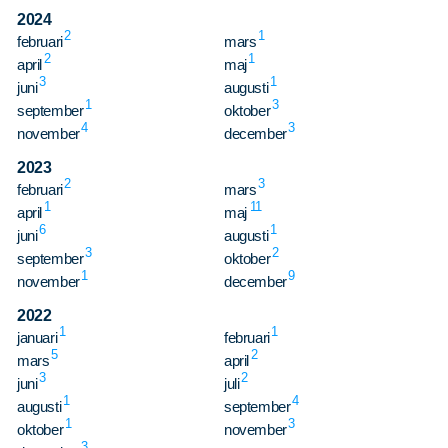
Våra dokument
2024
2
1
Om Cookies
februari
mars
2
1
april
maj
Policy om personuppgifter
3
1
juni
augusti
1
3
september
oktober
4
3
november
december
2023
2
3
februari
mars
1
11
april
maj
6
1
juni
augusti
3
2
september
oktober
1
9
november
december
2022
1
1
januari
februari
5
2
mars
april
3
2
juni
juli
1
4
augusti
september
1
3
oktober
november
3