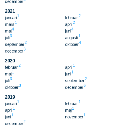
december
2021
1
2
januari
februari
1
2
mars
april
4
4
maj
juni
3
1
juli
augusti
2
4
september
oktober
3
december
2020
2
1
februari
april
1
1
maj
juni
3
2
juli
september
3
6
oktober
december
2019
1
1
januari
februari
1
1
april
maj
1
1
juni
november
2
december