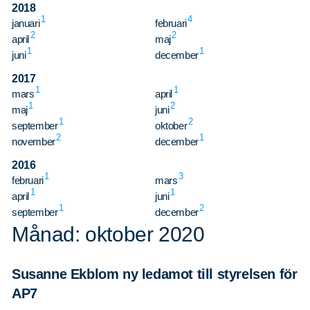
2018
1
4
januari
februari
2
2
april
maj
1
1
juni
december
2017
1
1
mars
april
1
2
maj
juni
1
2
september
oktober
2
1
november
december
2016
1
3
februari
mars
1
1
april
juni
1
2
september
december
Månad: oktober 2020
Sök
Sök på sidan:
efter:
Susanne Ekblom ny ledamot till styrelsen för
AP7