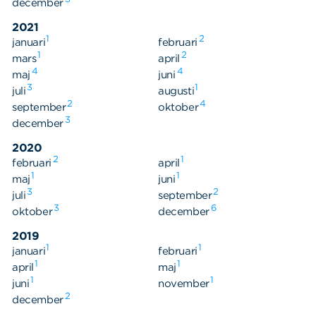
december
2021
1
2
januari
februari
1
2
mars
april
4
4
maj
juni
3
1
juli
augusti
2
4
september
oktober
3
december
2020
2
1
februari
april
1
1
maj
juni
3
2
juli
september
3
6
oktober
december
2019
1
1
januari
februari
1
1
april
maj
1
1
juni
november
2
december