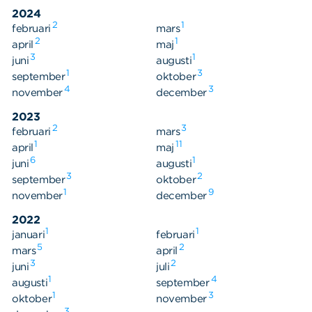
Våra dokument
2024
Om Cookies
2
1
februari
mars
2
1
april
maj
Policy om personuppgifter
3
1
juni
augusti
1
3
september
oktober
4
3
november
december
2023
2
3
februari
mars
1
11
april
maj
6
1
juni
augusti
3
2
september
oktober
1
9
november
december
2022
1
1
januari
februari
5
2
mars
april
3
2
juni
juli
1
4
augusti
september
1
3
oktober
november
3