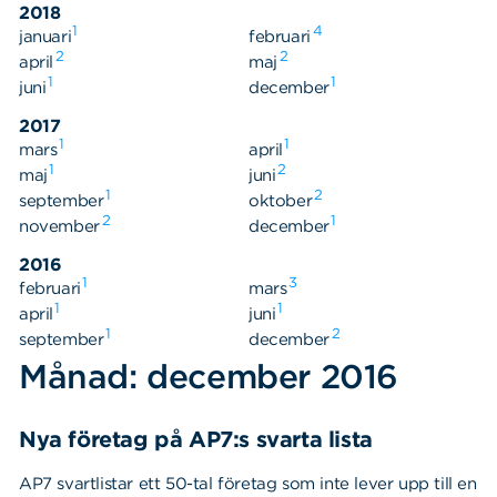
2018
1
4
Sök
Sök på sidan:
januari
februari
2
2
efter:
april
maj
1
1
juni
december
2017
1
1
mars
april
1
2
maj
juni
1
2
september
oktober
2
1
november
december
2016
1
3
februari
mars
1
1
april
juni
1
2
september
december
Månad: december 2016
Nya företag på AP7:s svarta lista
AP7 svartlistar ett 50-tal företag som inte lever upp till en