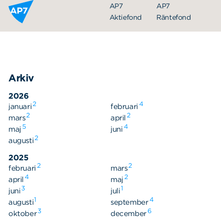
Hoppa till innehållet
AP7
AP7
Aktiefond
Räntefond
Arkiv
2026
2
4
januari
februari
2
2
mars
april
5
4
maj
juni
Organisation
2
augusti
Styrelse
2025
2
2
februari
Ledning
mars
4
2
april
maj
Årsredovisningar
3
1
juni
juli
1
4
augusti
september
Nyheter
3
6
oktober
december