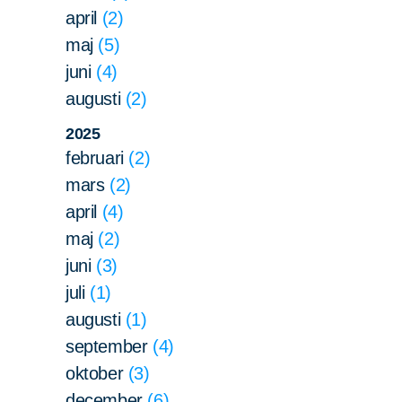
april
2
maj
5
juni
4
augusti
2
2025
februari
2
mars
2
april
4
maj
2
juni
3
juli
1
augusti
1
september
4
oktober
3
december
6