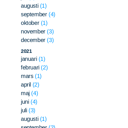
augusti
1
september
4
oktober
1
november
3
december
3
Sök
Sök på sidan:
2021
efter:
januari
1
februari
2
mars
1
april
2
maj
4
juni
4
juli
3
augusti
1
september
2