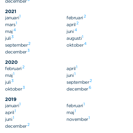
december
2021
1
2
januari
februari
1
2
mars
april
4
4
maj
juni
3
1
juli
augusti
2
4
september
oktober
3
december
2020
2
1
februari
april
1
1
maj
juni
3
2
juli
september
3
6
oktober
december
2019
1
1
januari
februari
Sök
Sök på sidan:
1
1
april
maj
efter:
1
1
juni
november
2
december