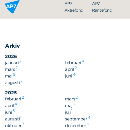
Hoppa till innehållet
AP7
AP7
Aktiefond
Räntefond
Arkiv
2026
2
4
januari
februari
2
2
mars
april
5
4
maj
juni
Organisation
2
augusti
Styrelse
2025
2
2
februari
Ledning
mars
4
2
april
maj
Årsredovisningar
3
1
juni
juli
1
4
augusti
september
Nyheter
3
6
oktober
december