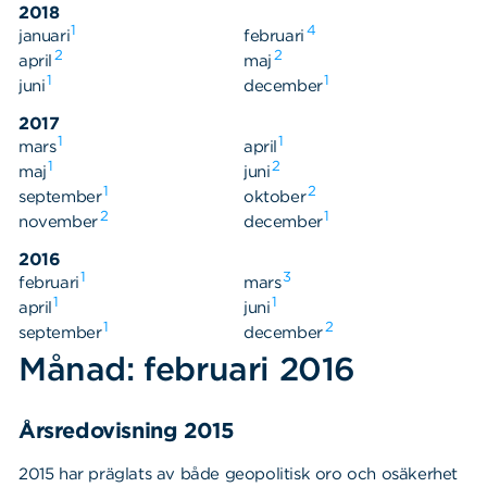
2018
1
4
januari
februari
2
2
april
maj
1
1
juni
december
2017
1
1
mars
april
1
2
maj
juni
1
2
september
oktober
2
1
november
december
2016
1
3
februari
mars
1
1
april
juni
1
2
september
december
Månad: februari 2016
Årsredovisning 2015
2015 har präglats av både geopolitisk oro och osäkerhet