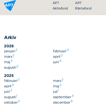
Hoppa till innehållet
AP7
AP7
Aktiefond
Räntefond
Arkiv
2026
2
4
januari
februari
2
2
mars
april
5
4
maj
juni
Organisation
2
augusti
Styrelse
2025
2
2
februari
Ledning
mars
4
2
april
maj
Årsredovisningar
3
1
juni
juli
1
4
augusti
september
Nyheter
3
6
oktober
december