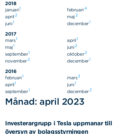
2018
1
4
januari
februari
2
2
april
maj
1
1
juni
december
2017
1
1
mars
april
1
2
maj
juni
1
2
september
oktober
2
1
november
december
2016
1
3
februari
mars
1
1
april
juni
1
2
september
december
Månad: april 2023
Investerargrupp i Tesla uppmanar till
översyn av bolagsstyrningen