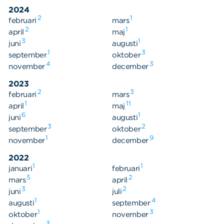
Våra dokument
2024
Om Cookies
2
1
februari
mars
2
1
april
maj
Policy om personuppgifter
3
1
juni
augusti
1
3
september
oktober
4
3
november
december
2023
2
3
februari
mars
1
11
april
maj
6
1
juni
augusti
3
2
september
oktober
1
9
november
december
2022
1
1
januari
februari
5
2
mars
april
3
2
juni
juli
1
4
augusti
september
1
3
oktober
november
3