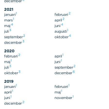
december
2021
1
2
januari
februari
1
2
mars
april
4
4
maj
juni
3
1
juli
augusti
2
4
september
oktober
3
december
2020
2
1
februari
april
1
1
maj
juni
3
2
juli
september
3
6
oktober
december
2019
1
1
januari
februari
1
1
april
maj
Sök
Sök på sidan:
1
1
juni
november
efter:
2
december