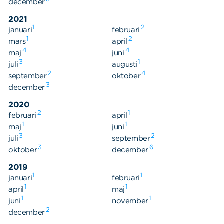
december
2021
1
2
januari
februari
1
2
mars
april
4
4
maj
juni
3
1
juli
augusti
2
4
september
oktober
3
december
2020
2
1
februari
april
1
1
maj
juni
3
2
juli
september
3
6
oktober
december
2019
1
1
januari
februari
1
1
april
Sök
maj
Sök på sidan:
1
1
juni
efter:
november
2
december