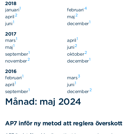
2018
1
4
januari
februari
2
2
april
maj
1
1
juni
december
2017
1
1
mars
april
1
2
maj
juni
1
2
september
oktober
2
1
november
december
2016
1
3
februari
mars
1
1
april
juni
1
2
september
december
Månad: maj 2024
AP7 inför ny metod att reglera överskott