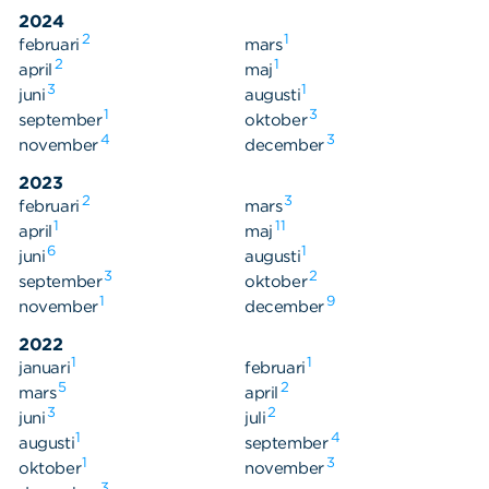
Våra dokument
2024
Om Cookies
2
1
februari
mars
2
1
april
maj
Policy om personuppgifter
3
1
juni
augusti
1
3
september
oktober
4
3
november
december
2023
2
3
februari
mars
1
11
april
maj
6
1
juni
augusti
3
2
september
oktober
1
9
november
december
2022
1
1
januari
februari
5
2
mars
april
3
2
juni
juli
1
4
augusti
september
1
3
oktober
november
3