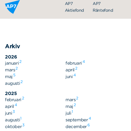
Hoppa till innehållet
AP7
AP7
Aktiefond
Räntefond
Arkiv
2026
2
4
januari
februari
2
2
mars
april
5
4
maj
juni
Organisation
2
augusti
Styrelse
2025
2
2
februari
Ledning
mars
4
2
april
maj
Årsredovisningar
3
1
juni
juli
1
4
augusti
september
Nyheter
3
6
oktober
december