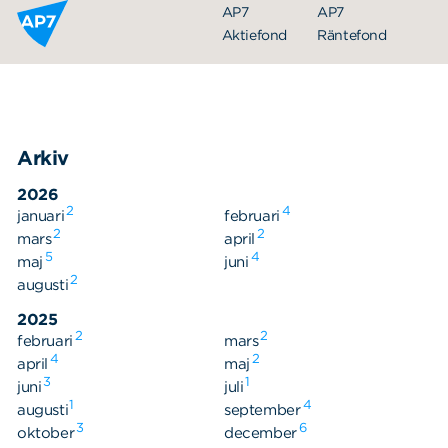
Hoppa till innehållet
AP7
AP7
Aktiefond
Räntefond
Arkiv
2026
2
4
januari
februari
2
2
mars
april
5
4
maj
juni
Organisation
2
augusti
Styrelse
2025
2
2
februari
Ledning
mars
4
2
april
maj
Årsredovisningar
3
1
juni
juli
1
4
augusti
september
Nyheter
3
6
oktober
december