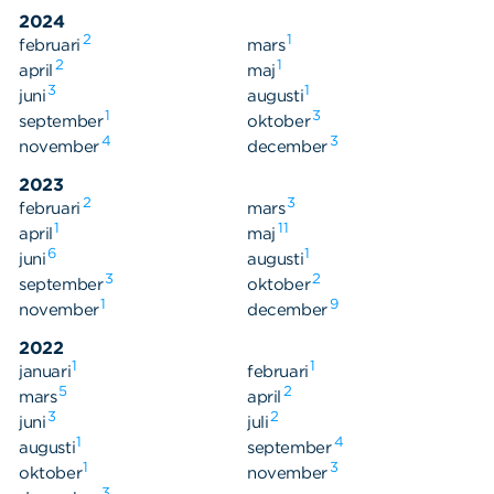
Våra dokument
2024
Om Cookies
2
1
februari
mars
2
1
april
maj
Policy om personuppgifter
3
1
juni
augusti
1
3
september
oktober
4
3
november
december
2023
2
3
februari
mars
1
11
april
maj
6
1
juni
augusti
3
2
september
oktober
1
9
november
december
2022
1
1
januari
februari
5
2
mars
april
3
2
juni
juli
1
4
augusti
september
1
3
oktober
november
3