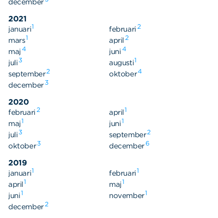
december
2021
1
2
januari
februari
1
2
mars
april
4
4
maj
juni
3
1
juli
augusti
2
4
september
oktober
3
december
2020
2
1
februari
april
1
1
maj
juni
3
2
juli
september
3
6
oktober
december
2019
1
1
januari
februari
1
1
april
maj
1
1
juni
november
2
december