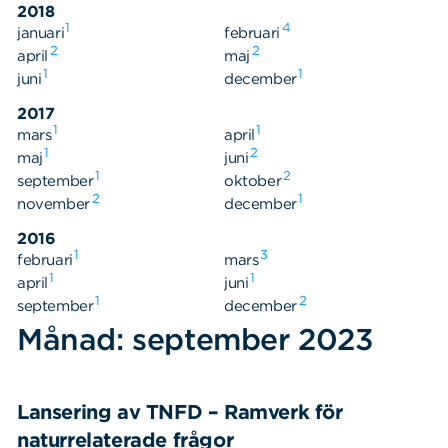
2018
1
4
januari
februari
2
2
april
maj
1
1
juni
december
2017
1
1
mars
april
1
2
maj
juni
1
2
september
oktober
2
1
november
december
2016
1
3
februari
mars
1
1
april
juni
1
2
september
december
Sök
Sök på sidan:
Månad: september 2023
efter:
Lansering av TNFD – Ramverk för
naturrelaterade frågor