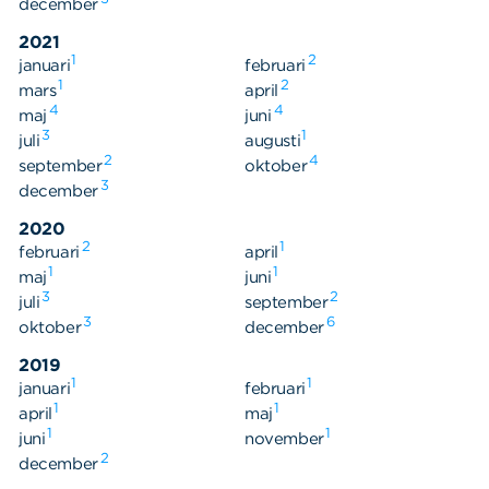
december
2021
1
2
januari
februari
1
2
mars
april
4
4
maj
juni
3
1
juli
augusti
2
4
september
oktober
3
december
2020
2
1
februari
april
1
1
maj
juni
3
2
juli
september
3
6
oktober
december
2019
1
1
januari
februari
1
1
april
maj
1
1
juni
november
2
december