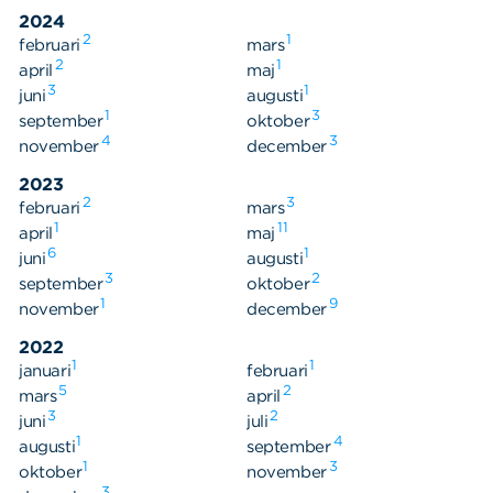
Våra dokument
2024
Om Cookies
2
1
februari
mars
2
1
april
maj
Policy om personuppgifter
3
1
juni
augusti
1
3
september
oktober
4
3
november
december
2023
2
3
februari
mars
1
11
april
maj
6
1
juni
augusti
3
2
september
oktober
1
9
november
december
2022
1
1
januari
februari
5
2
mars
april
3
2
juni
juli
1
4
augusti
september
1
3
oktober
november
3