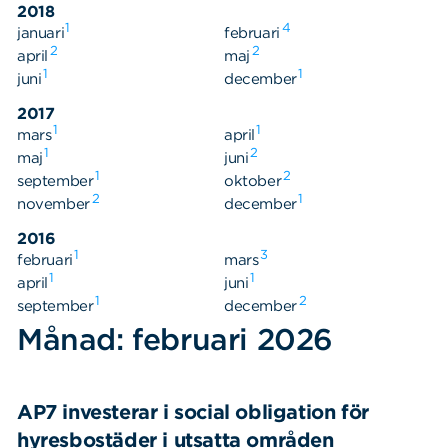
2018
1
4
januari
februari
2
2
april
maj
1
1
juni
december
2017
1
1
mars
april
1
2
maj
juni
1
2
september
oktober
2
1
november
december
2016
1
3
februari
mars
1
1
april
juni
1
2
september
december
Månad: februari 2026
AP7 investerar i social obligation för
hyresbostäder i utsatta områden