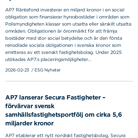
AP7 Räntefond investerar en miljard kronor i en social
obligation som finansierar hyresbostäder i områden som
Polismyndigheten klassar som utsatta eller särskilt utsatta
Sök
Sök på sidan:
områden. Obligationen är öronmärkt för att främja
efter:
bostäder med stor social betydelse och är den första
renodlade sociala obligationen i svenska kronor som
emitteras av ett svenskt fastighetsbolag. Under 2025
utökades AP7:s placeringsmöjligheter…
2026-02-23
/ ESG Nyheter
AP7 lanserar Secura Fastigheter –
förvärvar svensk
samhällsfastighetsportfölj om cirka 5,6
miljarder kronor
AP7 etablerar ett nytt nordiskt fastighetsbolag, Secura