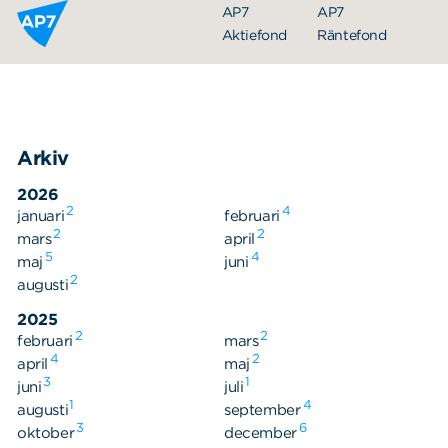
Hoppa till innehållet
AP7
AP7
Aktiefond
Räntefond
Arkiv
2026
2
4
januari
februari
2
2
mars
april
5
4
maj
juni
Organisation
2
augusti
Styrelse
2025
2
2
februari
Ledning
mars
4
2
april
maj
Årsredovisningar
3
1
juni
juli
1
4
augusti
september
Nyheter
3
6
oktober
december