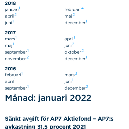
2018
1
4
januari
februari
2
2
april
maj
1
1
juni
december
2017
1
1
mars
april
1
2
maj
juni
1
2
september
oktober
2
1
november
december
2016
1
3
februari
mars
1
1
april
juni
1
2
september
december
Månad: januari 2022
Sänkt avgift för AP7 Aktiefond – AP7:s
avkastning 31,5 procent 2021