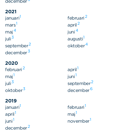
december
2021
1
2
januari
februari
1
2
mars
april
4
4
maj
juni
3
1
juli
augusti
2
4
september
oktober
3
december
2020
2
1
februari
april
1
1
maj
juni
3
2
juli
september
3
6
oktober
december
2019
1
1
januari
februari
1
1
april
maj
Sök
Sök på sidan:
1
1
juni
november
efter:
2
december