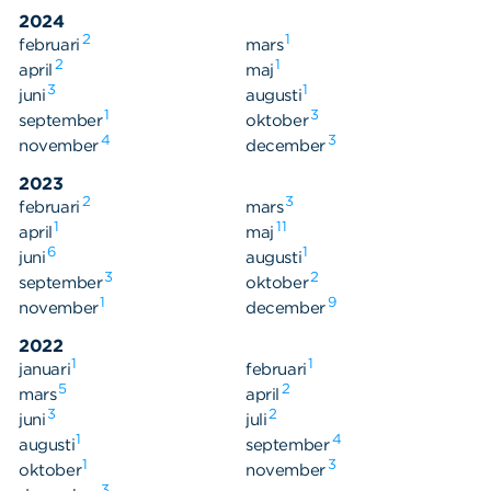
Våra dokument
2024
Om Cookies
2
1
februari
mars
2
1
april
maj
Policy om personuppgifter
3
1
juni
augusti
1
3
september
oktober
4
3
november
december
2023
2
3
februari
mars
1
11
april
maj
6
1
juni
augusti
3
2
september
oktober
1
9
november
december
2022
1
1
januari
februari
5
2
mars
april
3
2
juni
juli
1
4
augusti
september
1
3
oktober
november
3