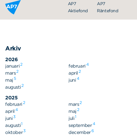
Hoppa till innehållet
AP7
AP7
Aktiefond
Räntefond
Arkiv
2026
2
4
januari
februari
2
2
mars
april
5
4
maj
juni
Organisation
2
augusti
Styrelse
2025
2
2
februari
Ledning
mars
4
2
april
maj
Årsredovisningar
3
1
juni
juli
1
4
augusti
september
Nyheter
3
6
oktober
december