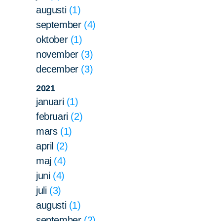
augusti
1
september
4
oktober
1
november
3
december
3
Sök
Sök på sidan:
2021
efter:
januari
1
februari
2
mars
1
april
2
maj
4
juni
4
juli
3
augusti
1
september
2