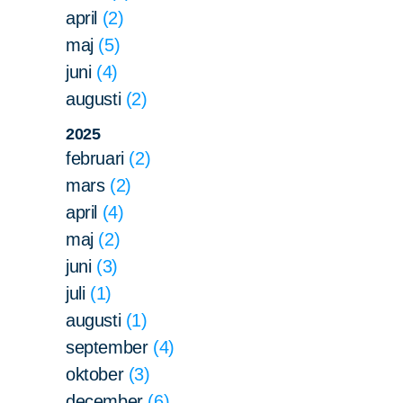
april
2
maj
5
juni
4
augusti
2
2025
februari
2
mars
2
april
4
maj
2
juni
3
juli
1
augusti
1
september
4
oktober
3
december
6