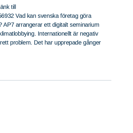
nk till
256932 Vad kan svenska företag göra
g? AP7 arrangerar ett digitalt seminarium
imatlobbying. Internationellt är negativ
tbrett problem. Det har upprepade gånger