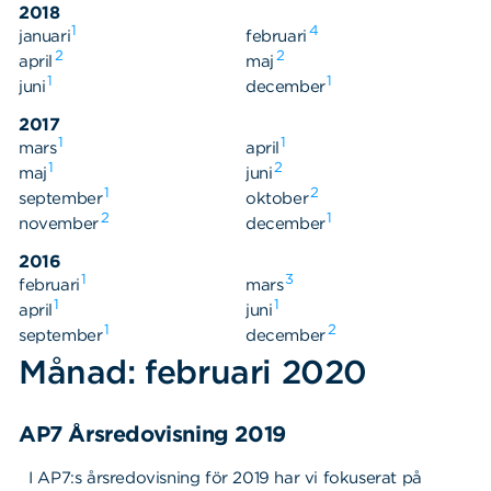
2018
1
4
januari
februari
2
2
april
maj
1
1
juni
december
2017
Sök
Sök på sidan:
1
1
mars
april
efter:
1
2
maj
juni
1
2
september
oktober
2
1
november
december
2016
1
3
februari
mars
1
1
april
juni
1
2
september
december
Månad: februari 2020
AP7 Årsredovisning 2019
I AP7:s årsredovisning för 2019 har vi fokuserat på