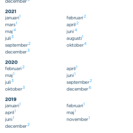
december
2021
1
2
januari
februari
1
2
mars
april
4
4
maj
juni
3
1
juli
augusti
2
4
september
oktober
3
december
2020
2
1
februari
april
1
1
maj
juni
3
2
juli
september
3
6
oktober
december
2019
1
1
januari
februari
1
1
april
maj
1
1
juni
november
2
december