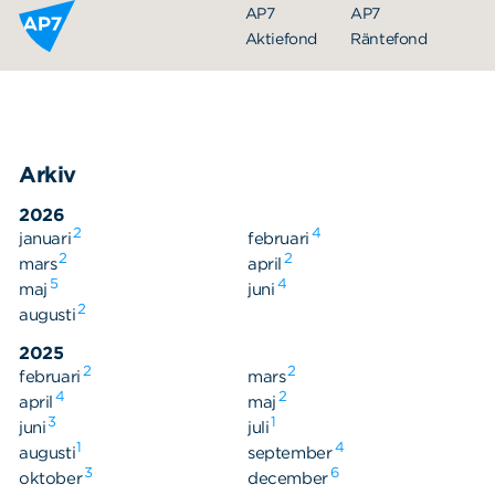
Hoppa till innehållet
AP7
AP7
Aktiefond
Räntefond
Arkiv
2026
2
4
januari
februari
2
2
mars
april
5
4
maj
juni
Organisation
2
augusti
Styrelse
2025
2
2
februari
Ledning
mars
4
2
april
maj
Årsredovisningar
3
1
juni
juli
1
4
augusti
september
Nyheter
3
6
oktober
december