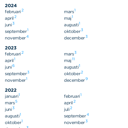
Våra dokument
2024
Om Cookies
2
1
februari
mars
2
1
april
maj
Policy om personuppgifter
3
1
juni
augusti
1
3
september
oktober
4
3
november
december
2023
2
3
februari
mars
1
11
april
maj
6
1
juni
augusti
3
2
september
oktober
1
9
november
december
2022
1
1
januari
februari
5
2
mars
april
3
2
juni
juli
1
4
augusti
september
1
3
oktober
november
3