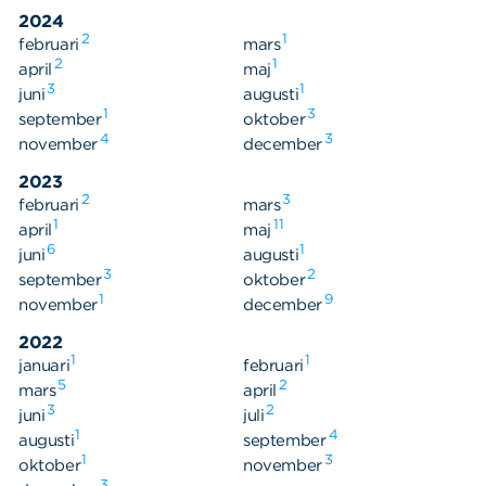
Våra dokument
2024
Om Cookies
2
1
februari
mars
2
1
april
maj
Policy om personuppgifter
3
1
juni
augusti
1
3
september
oktober
4
3
november
december
2023
2
3
februari
mars
1
11
april
maj
6
1
juni
augusti
3
2
september
oktober
1
9
november
december
2022
1
1
januari
februari
5
2
mars
april
3
2
juni
juli
1
4
augusti
september
1
3
oktober
november
3