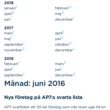
2018
1
4
januari
februari
2
2
april
maj
1
1
juni
december
2017
1
1
mars
april
1
2
maj
juni
1
2
september
oktober
2
1
november
december
2016
1
3
februari
mars
1
1
april
juni
1
2
september
december
Månad: juni 2016
Nya företag på AP7:s svarta lista
AP7 svartlistar ett 50-tal företag som inte lever upp till en