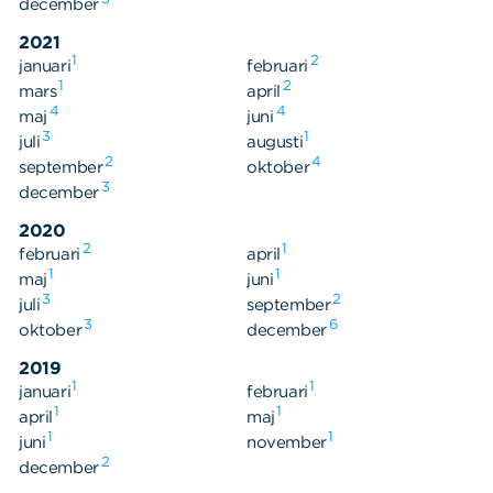
december
2021
1
2
januari
februari
1
2
mars
april
4
4
maj
juni
3
1
juli
augusti
2
4
september
oktober
3
december
2020
2
1
februari
april
1
1
maj
juni
3
2
juli
september
3
6
oktober
december
2019
1
1
januari
februari
Sök
Sök på sidan:
1
1
april
maj
efter:
1
1
juni
november
2
december