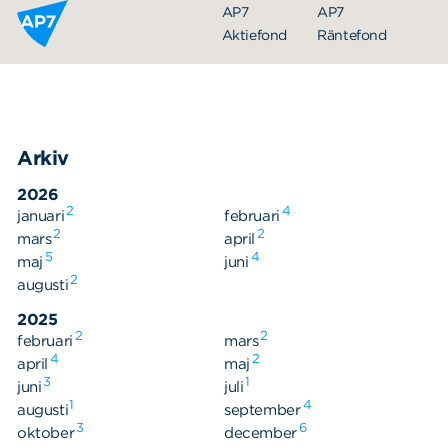
Hoppa till innehållet
AP7
AP7
Aktiefond
Räntefond
Arkiv
2026
2
4
januari
februari
2
2
mars
april
5
4
maj
juni
Organisation
2
augusti
Styrelse
2025
2
2
februari
Ledning
mars
4
2
april
maj
Årsredovisningar
3
1
juni
juli
1
4
augusti
september
Nyheter
3
6
oktober
december