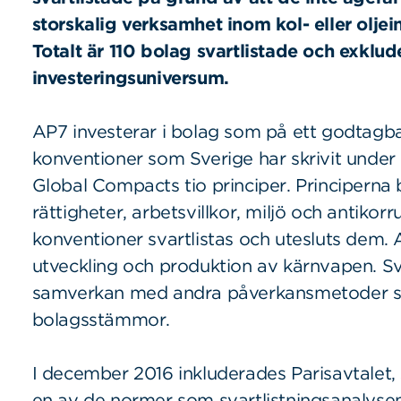
storskalig verksamhet inom kol- eller olje
Totalt
är 110 bolag svartlistade och exklud
investeringsuniversum.
AP7 investerar i bolag som på ett godtagbart
konventioner som Sverige har skrivit under
Global Compacts tio principer. Principerna 
rättigheter, arbetsvillkor, miljö och antiko
konventioner svartlistas och utesluts dem. 
utveckling och produktion av kärnvapen. Sva
samverkan med andra påverkansmetoder så
bolagsstämmor.
I december 2016 inkluderades Parisavtalet,
en av de normer som svartlistningsanalyse