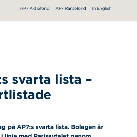
AP7 Aktiefond
AP7 Räntefond
In English
 svarta lista –
rtlistade
ag p
å AP7:s svarta lista. Bolagen är
r i linje med Parisavtalet genom