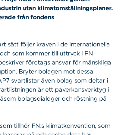
industrin utan klimatomställningsplaner.
erade fr
ån fondens
 sätt följer kraven i de internationella
 och som kommer till uttryck i FN
beskriver företags ansvar för mänskliga
rruption. Bryter bolagen mot dessa
AP7 svartlistar även bolag som deltar i
rtlistningen är ett påverkansverktyg i
som bolagsdialoger och röstning på
 som tillhör FN:s klimatkonvention, som
n baseras på och sedan dess har