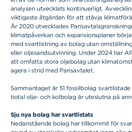
analysen utvecklats kontinuerligt. Avvecklin
viktigaste åtgärden för att stävja klimatförä
År 2020 utvecklades Parisavtalsgranskning
klimatpåverkan och expansionsplaner börjad
med svartlistning av bolag utan omställnin
eller oljesandsutvinning. Under 2024 har AP7 
att omfatta stora oljebolag utan klimato
agera i strid med Parisavtalet.
Sammantaget är 51 fossilbolag svartlistade b
tiotal olje- och kolbolag är uteslutna på an
Sju nya bolag har svartlistats
Nedanstående bolag har tillkommit för svart