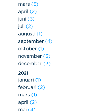
mars
5
april
2
juni
3
juli
2
augusti
1
september
4
oktober
1
Sök
Sök på sidan:
november
3
efter:
december
3
2021
januari
1
februari
2
mars
1
april
2
maj
4