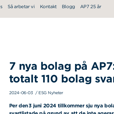
s
Så arbetar vi
Kontakt
Blogg
AP7 25 år
7 nya bolag på AP7:s
totalt 110 bolag sva
2024-06-03
/ ESG Nyheter
Per den
3 juni 2024 tillkommer sju nya bol
svartlistade på grund av att de inte agera