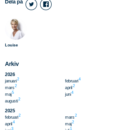
Våra dokument
Dela på
Om Cookies
Policy om personuppgifter
Louise
Arkiv
2026
2
4
januari
februari
2
2
mars
april
5
4
maj
juni
2
augusti
2025
2
2
februari
mars
4
2
april
maj
3
1