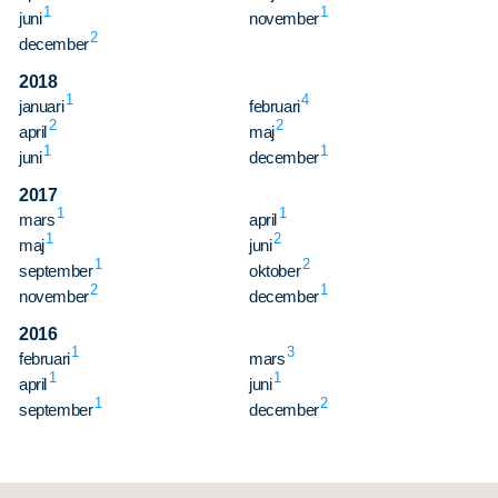
1
1
juni
november
2
december
2018
1
4
januari
februari
2
2
april
maj
1
1
juni
december
2017
1
1
mars
april
1
2
maj
juni
1
2
september
oktober
2
1
november
december
2016
1
3
februari
mars
1
1
april
juni
1
2
september
december