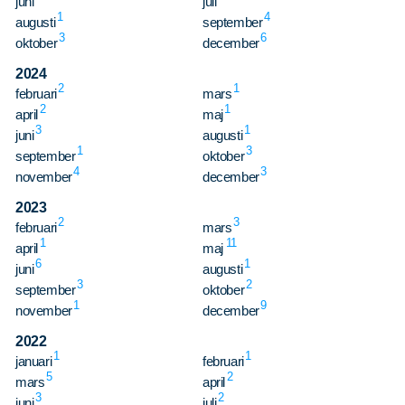
juni
juli
1
4
augusti
september
3
6
oktober
december
2024
2
1
februari
mars
2
1
april
maj
3
1
juni
augusti
1
3
september
oktober
4
3
november
december
2023
2
3
februari
mars
1
11
april
maj
6
1
juni
augusti
3
2
september
oktober
1
9
november
december
2022
1
1
januari
februari
5
2
mars
april
3
2
juni
juli