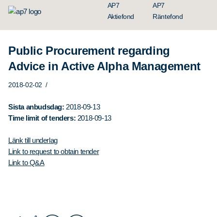
Hoppa till innehållet
AP7
AP7
Aktiefond
Räntefond
Public Procurement regarding
Advice in Active Alpha Management
2018-02-02
/
Sista anbudsdag:
2018-09-13
Time limit of tenders:
2018-09-13
Organisation
Länk till underlag
Styrelse
Link to request to obtain tender
Link to Q&A
Ledning
Årsredovisningar
Nyheter