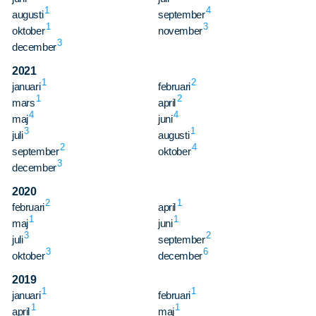
Sök
Sök på sidan:
1
4
augusti
september
efter:
1
3
oktober
november
3
december
2021
1
2
januari
februari
1
2
mars
april
4
4
maj
juni
3
1
juli
augusti
2
4
september
oktober
3
december
2020
2
1
februari
april
1
1
maj
juni
3
2
juli
september
3
6
oktober
december
2019
1
1
januari
februari
1
1
april
maj