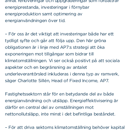
Våra dokument
annat renoveringar och uppgraderingar som förbättrar
energiprestanda, investeringar i förnybar
Om Cookies
energiproduktion samt optimering av
energianvändningen över tid.
Policy om personuppgifter
– För oss är det viktigt att investeringar både har ett
tydligt syfte och går att följa upp. Den här gröna
obligationen är i linje med AP7:s strategi att öka
exponeringen mot tillgångar som bidrar till
klimatomställningen. Vi ser också positivt på att sociala
aspekter och en begränsning av antalet
underleverantörsled inkluderas i denna typ av ramverk,
säger Charlotte Sillén, Head of Fixed Income, AP7.
Fastighetssektorn står för en betydande del av både
energianvändning och utsläpp. Energieffektivisering är
därför en central del av omställningen mot
nettonollutsläpp, inte minst i det befintliga beståndet.
– För att driva sektorns klimatomställning behöver kapital