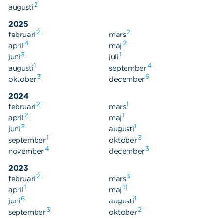
2
augusti
2025
2
2
februari
mars
Sök
Sök på sidan:
4
2
april
maj
efter:
3
1
juni
juli
1
4
augusti
september
3
6
oktober
december
2024
2
1
februari
mars
2
1
april
maj
3
1
juni
augusti
1
3
september
oktober
4
3
november
december
2023
2
3
februari
mars
1
11
april
maj
6
1
juni
augusti
3
2
september
oktober