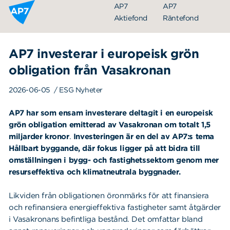
Hoppa till innehållet
AP7
AP7
Aktiefond
Räntefond
AP7 investerar i europeisk grön
obligation från Vasakronan
2026-06-05
/ ESG Nyheter
AP7 har som ensam investerare deltagit i en europeisk
grön obligation emitterad av Vasakronan om totalt 1,5
miljarder kronor
.
Investeringen är en del av AP7:s tema
Organisation
Hållbart byggande, där fokus
ligger på att bidra till
Styrelse
omställningen i bygg- och fastighetssektorn genom mer
resurseffektiva och klimatneutrala byggnader.
Ledning
Årsredovisningar
Likviden från obligationen öronmärks för att finansiera
och refinansiera energieffektiva fastigheter samt åtgärder
Nyheter
i Vasakronans befintliga bestånd. Det omfattar bland