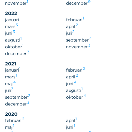
1
9
november
december
2022
1
1
januari
februari
5
2
mars
april
3
2
juni
juli
1
4
augusti
september
1
3
oktober
november
3
december
2021
1
2
januari
februari
1
2
mars
april
4
4
maj
juni
3
1
juli
augusti
2
4
september
oktober
3
december
2020
2
1
februari
april
1
1
maj
juni