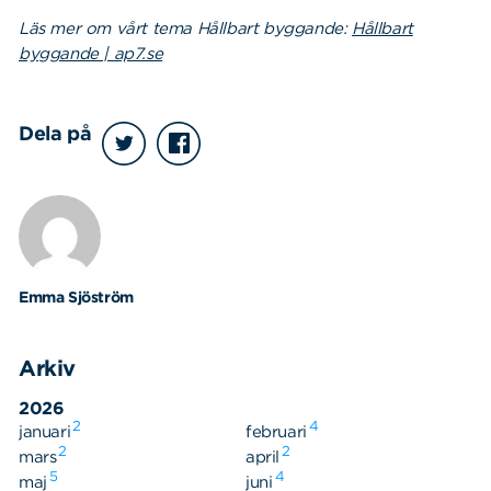
Läs mer om vårt tema Hållbart byggande:
Hållbart
byggande | ap7.se
Dela på
Emma Sjöström
Arkiv
2026
2
4
januari
februari
2
2
mars
april
5
4
maj
juni