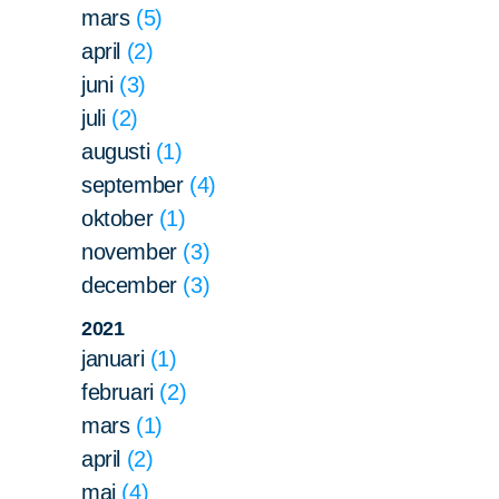
mars
5
april
2
juni
3
juli
2
augusti
1
september
4
oktober
1
Sök
Sök på sidan:
november
3
efter:
december
3
2021
januari
1
februari
2
mars
1
april
2
maj
4