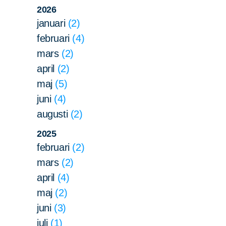
2026
januari
2
februari
4
mars
2
april
2
maj
5
juni
4
augusti
2
2025
februari
2
mars
2
april
4
maj
2
juni
3
juli
1