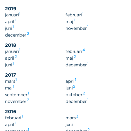
2019
1
1
januari
februari
1
1
april
maj
1
1
juni
november
2
december
2018
1
4
januari
februari
2
2
april
maj
1
1
juni
december
2017
1
1
mars
april
1
2
maj
juni
1
2
september
oktober
2
1
november
december
2016
1
3
februari
mars
1
1
april
juni
1
2