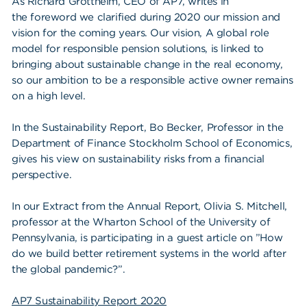
Våra dokument
As Richard Gröttheim, CEO of AP7, writes in
the foreword we clarified during 2020 our mission and
Om Cookies
vision for the coming years. Our vision, A global role
model for responsible pension solutions, is linked to
Policy om personuppgifter
bringing about sustainable change in the real economy,
so our ambition to be a responsible active owner remains
on a high level.
In the Sustainability Report, Bo Becker, Professor in the
Department of Finance Stockholm School of Economics,
gives his view on sustainability risks from a financial
perspective.
In our Extract from the Annual Report, Olivia S. Mitchell,
professor at the Wharton School of the University of
Pennsylvania, is participating in a guest article on ”How
do we build better retirement systems in the world after
the global pandemic?”.
AP7 Sustainability Report 2020