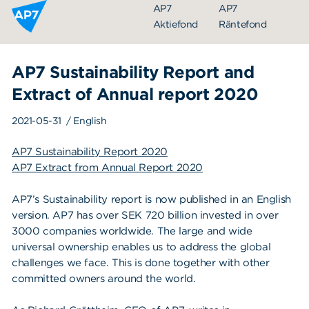
Hoppa till innehållet
AP7
AP7
Aktiefond
Räntefond
AP7 Sustainability Report and
Extract of Annual report 2020
2021-05-31
/ English
AP7 Sustainability Report 2020
AP7 Extract from Annual Report 2020
Organisation
AP7’s Sustainability report is now published in an English
Styrelse
version. AP7 has over SEK 720 billion invested in over
3000 companies worldwide. The large and wide
Ledning
universal ownership enables us to address the global
Årsredovisningar
challenges we face. This is done together with other
committed owners around the world.
Nyheter