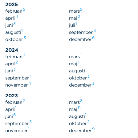
2025
2
2
februari
mars
4
2
april
maj
3
1
juni
juli
1
4
augusti
september
3
6
oktober
december
2024
2
1
februari
mars
2
1
april
maj
3
1
juni
augusti
1
3
september
oktober
4
3
november
december
Sök
Sök på sidan:
efter:
2023
2
3
februari
mars
1
11
april
maj
6
1
juni
augusti
3
2
september
oktober
1
9
november
december