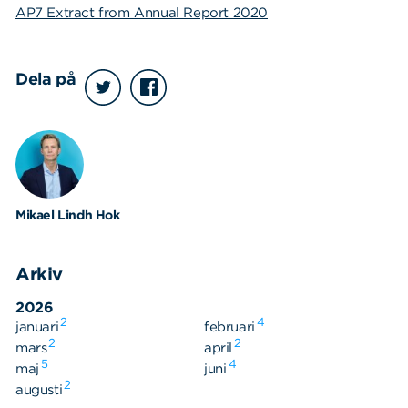
AP7 Extract from Annual Report 2020
Dela på
Mikael Lindh Hok
Arkiv
2026
2
4
januari
februari
2
2
mars
april
5
4
maj
juni
2
augusti