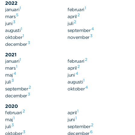
2022
1
1
januari
februari
5
2
mars
april
3
2
juni
juli
1
4
augusti
september
1
3
oktober
november
3
december
2021
1
2
januari
februari
1
2
mars
april
4
4
maj
juni
3
1
juli
augusti
2
4
september
oktober
3
december
2020
2
1
februari
april
1
1
maj
juni
3
2
juli
september
3
6
oktober
december