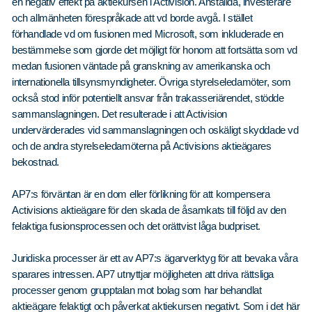
Våra dokument
en negativ effekt på aktiekursen i Activision. Anställda, investerare
och allmänheten förespråkade att vd borde avgå. I stället
Om Cookies
förhandlade vd om fusionen med Microsoft, som inkluderade en
bestämmelse som gjorde det möjligt för honom att fortsätta som vd
Policy om personuppgifter
medan fusionen väntade på granskning av amerikanska och
internationella tillsynsmyndigheter. Övriga styrelseledamöter, som
också stod inför potentiellt ansvar från trakasseriärendet, stödde
sammanslagningen. Det resulterade i att Activision
undervärderades vid sammanslagningen och oskäligt skyddade vd
och de andra styrelseledamöterna på Activisions aktieägares
bekostnad.
AP7:s förväntan är en dom eller förlikning för att kompensera
Activisions aktieägare för den skada de åsamkats till följd av den
felaktiga fusionsprocessen och det orättvist låga budpriset.
Juridiska processer är ett av AP7:s ägarverktyg för att bevaka våra
sparares intressen. AP7 utnyttjar möjligheten att driva rättsliga
processer genom grupptalan mot bolag som har behandlat
aktieägare felaktigt och påverkat aktiekursen negativt. Som i det här