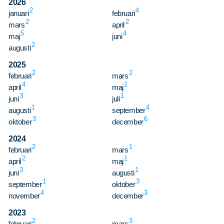
2026
2
4
januari
februari
2
2
mars
april
5
4
maj
juni
2
augusti
2025
2
2
februari
mars
4
2
april
maj
3
1
juni
juli
1
4
augusti
september
3
6
oktober
december
2024
2
1
februari
mars
2
1
april
maj
Sök
Sök på sidan:
3
1
juni
augusti
efter:
1
3
september
oktober
4
3
november
december
2023
2
3
februari
mars