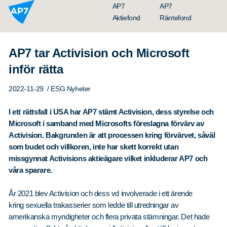
Hoppa till innehållet
AP7
AP7
Aktiefond
Räntefond
AP7 tar Activision och Microsoft
inför rätta
2022-11-29
/ ESG Nyheter
I ett rättsfall i USA har AP7 stämt Activision, dess styrelse och
Microsoft i samband med Microsofts föreslagna förvärv av
Activision. Bakgrunden är att processen kring förvärvet, såväl
Organisation
som budet och villkoren, inte har skett korrekt utan
Styrelse
missgynnat Activisions aktieägare vilket inkluderar AP7 och
våra sparare.
Ledning
Årsredovisningar
År 2021 blev Activision och dess vd involverade i ett ärende
kring sexuella trakasserier som ledde till utredningar av
Nyheter
amerikanska myndigheter och flera privata stämningar. Det hade