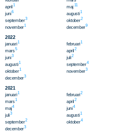
1
11
april
maj
6
1
juni
augusti
3
2
september
oktober
1
9
november
december
2022
1
1
januari
februari
5
2
mars
april
3
2
juni
juli
1
4
augusti
september
1
3
oktober
november
3
december
2021
1
2
januari
februari
1
2
mars
april
4
4
maj
juni
3
1
juli
augusti
2
4
september
oktober
3
december