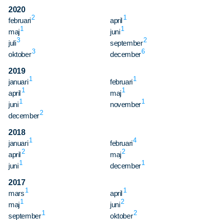
2020
2
1
februari
april
1
1
maj
juni
3
2
juli
september
3
6
oktober
december
2019
1
1
januari
februari
1
1
april
maj
1
1
juni
november
2
december
2018
1
4
januari
februari
2
2
april
maj
1
1
juni
december
2017
1
1
mars
april
1
2
maj
juni
1
2
september
oktober