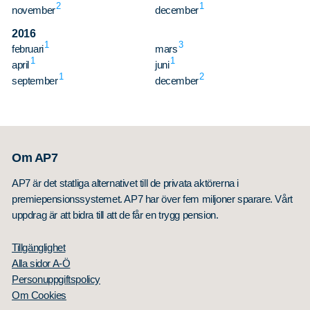
2
1
november
december
2016
1
3
februari
mars
1
1
april
juni
1
2
september
december
Om AP7
AP7 är det statliga alternativet till de privata aktörerna i
premiepensionssystemet. AP7 har över fem miljoner sparare. Vårt
uppdrag är att bidra till att de får en trygg pension.
Tillgänglighet
Alla sidor A-Ö
Personuppgiftspolicy
Om Cookies