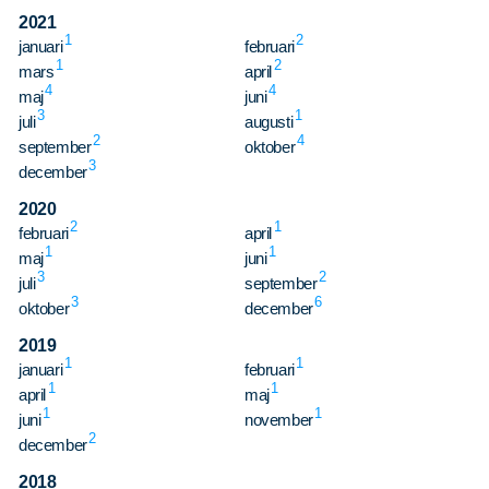
2021
1
2
januari
februari
1
2
mars
april
4
4
maj
juni
3
1
juli
augusti
2
4
september
oktober
3
december
2020
2
1
februari
april
1
1
maj
juni
3
2
juli
september
3
6
oktober
december
2019
1
1
januari
februari
1
1
april
maj
1
1
juni
november
2
december
2018