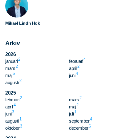
Mikael Lindh Hok
Arkiv
2026
2
4
januari
februari
2
2
mars
april
5
4
maj
juni
2
augusti
2025
2
2
februari
mars
4
2
april
maj
3
1
juni
juli
1
4
augusti
september
3
6
oktober
december