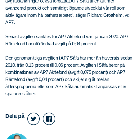
Våra dokument
avgiftssänkningar också förbättrat AP7 Såfa till en allt mer
avancerad produkt och samtidigt löpande utvecklat vår roll som
Om Cookies
aktiv ägare inom hållbarhetsarbetet”, säger Richard Gröttheim, vd
AP7.
Policy om personuppgifter
Senast avgiften sänktes för AP7 Aktiefond var i januari 2020. AP7
Räntefond har oförändrad avgift på 0,04 procent.
Den genomsnittliga avgiften i AP7 Såfa har mer än halverats sedan
2010, från 0,13 procent till 0,06 procent. Avgiften i Såfa beror på
kombinationen av AP7 Aktiefond (avgift 0,075 procent) och AP7
Räntefond (avgift 0,04 procent) och skiljer sig åt mellan
åldersgrupperna eftersom AP7 Såfa automatiskt anpassas efter
spararens ålder.
Dela på