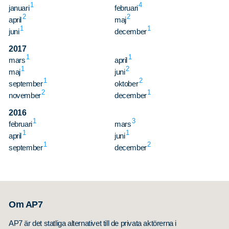
1
4
januari
februari
2
2
april
maj
1
1
juni
december
2017
1
1
mars
april
1
2
maj
juni
1
2
september
oktober
2
1
november
december
2016
1
3
februari
mars
1
1
april
juni
1
2
september
december
Om AP7
AP7 är det statliga alternativet till de privata aktörerna i