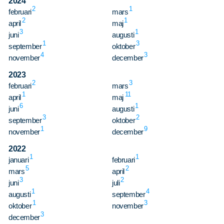
2024
2
1
februari
mars
2
1
april
maj
3
1
juni
augusti
1
3
september
oktober
4
3
november
december
2023
2
3
februari
mars
Sök
Sök på sidan:
1
11
april
maj
efter:
6
1
juni
augusti
3
2
september
oktober
1
9
november
december
2022
1
1
januari
februari
5
2
mars
april
3
2
juni
juli
1
4
augusti
september
1
3
oktober
november
3
december