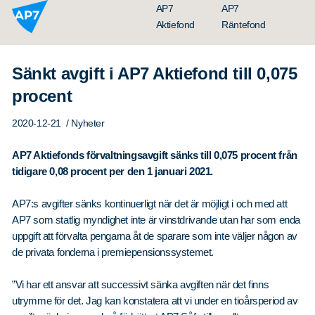
Hoppa till innehållet
AP7
AP7
Aktiefond
Räntefond
Sänkt avgift i AP7 Aktiefond till 0,075
procent
2020-12-21
/ Nyheter
AP7 Aktiefonds förvaltningsavgift sänks till
0,075
procent från
tidigare
0,08
procent per den
1 januari 2021
.
Organisation
AP7:s avgifter sänks kontinuerligt när det är möjligt i och med att
Styrelse
AP7 som statlig myndighet inte är vinstdrivande utan har som enda
uppgift att förvalta pengarna åt de sparare som inte väljer någon av
Ledning
de privata fonderna i premiepensionssystemet.
Årsredovisningar
”Vi har ett ansvar att successivt sänka avgiften när det finns
Nyheter
utrymme för det. Jag kan konstatera att vi under en tioårsperiod av