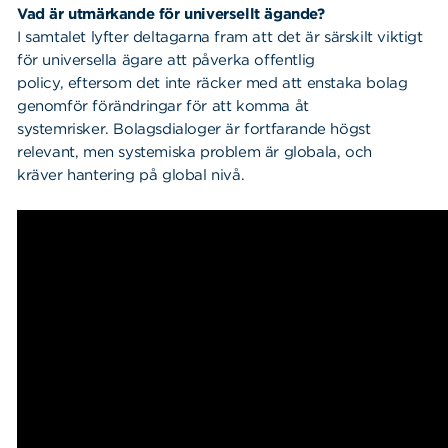
Vad är utmärkande för universellt ägande?
I samtalet lyfter deltagarna fram att det är särskilt viktigt
för universella ägare att påverka offentlig
policy, eftersom det inte räcker med att enstaka bolag
genomför förändringar för att komma åt
systemrisker. Bolagsdialoger är fortfarande högst
relevant, men systemiska problem är globala, och
kräver hantering på global nivå.