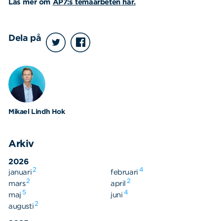
Läs mer om
AP7:s temaarbeten här.
Dela på
Sök
Sök på sidan:
efter:
Mikael Lindh Hok
Arkiv
2026
2
4
januari
februari
2
2
mars
april
5
4
maj
juni
2
augusti