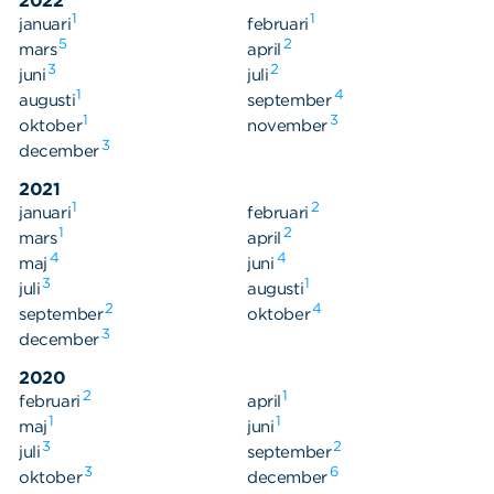
2022
1
1
januari
februari
5
2
mars
april
3
2
juni
juli
1
4
augusti
september
1
3
oktober
november
3
december
2021
1
2
januari
februari
1
2
mars
april
4
4
maj
juni
3
1
juli
augusti
2
4
september
oktober
3
december
2020
2
1
februari
april
1
1
maj
juni
3
2
juli
september
3
6
oktober
december