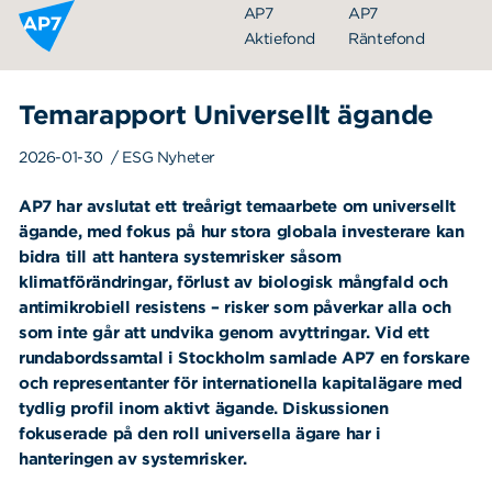
Hoppa till innehållet
AP7
AP7
Aktiefond
Räntefond
Temarapport Universellt ägande
2026-01-30
/ ESG Nyheter
AP7 har avslutat ett treårigt temaarbete om universellt
ägande, med fokus på hur stora globala investerare kan
bidra till att hantera systemrisker såsom
klimatförändringar, förlust av biologisk mångfald och
Organisation
antimikrobiell resistens – risker som påverkar alla och
som inte går att undvika genom avyttringar. Vid ett
Styrelse
rundabordssamtal i Stockholm samlade AP7 en forskare
Ledning
och representanter för internationella kapitalägare med
tydlig profil inom aktivt ägande. Diskussionen
Årsredovisningar
fokuserade på den roll universella ägare har i
Nyheter
hanteringen av systemrisker.