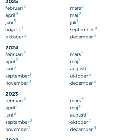
2025
2
2
februari
mars
4
2
april
maj
3
1
juni
juli
1
4
augusti
september
3
6
oktober
december
2024
2
1
februari
mars
2
1
april
maj
3
1
juni
augusti
1
3
september
oktober
4
3
november
december
2023
2
3
februari
mars
1
11
april
maj
6
1
juni
augusti
3
2
september
oktober
1
9
november
december