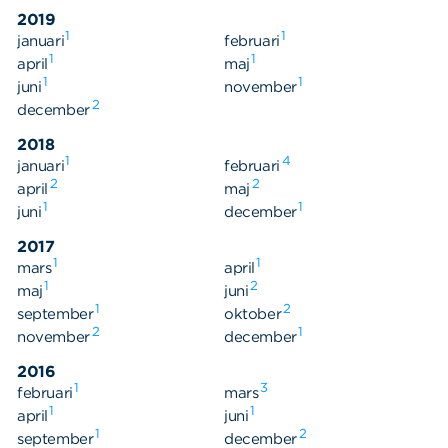
2019
1
1
januari
februari
1
1
april
maj
1
1
juni
november
2
december
2018
1
4
januari
februari
2
2
april
maj
1
1
juni
december
2017
1
1
mars
april
1
2
maj
juni
1
2
september
oktober
2
1
november
december
2016
1
3
februari
mars
1
1
april
juni
1
2
september
december