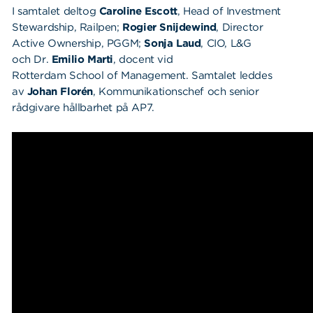
Våra dokument
I samtalet deltog
Caroline Escott
,
Head
of
Investment
Om Cookies
Stewardship,
Railpen
;
Rogier
Snijdewind
, Director
Active
Ownership
, PGGM;
Sonja
Laud
, CIO, L&G
Policy om personuppgifter
och
Dr.
Emilio Marti
,
docent vid
Rotterdam
School
of
Management.
Samtalet leddes
av
Johan Florén
, Kommunikationschef och senior
rådgivare hållbarhet på AP7.