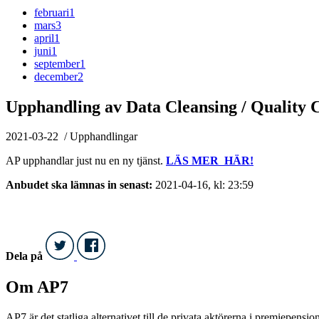
februari
1
mars
3
april
1
juni
1
september
1
december
2
Upphandling av Data Cleansing / Quality 
2021-03-22
/ Upphandlingar
AP upphandlar just nu en ny tjänst.
LÄS MER HÄR!
Anbudet ska lämnas in senast:
2021-04-16, kl: 23:59
Dela på
Om AP7
AP7 är det statliga alternativet till de privata aktörerna i premiepensi