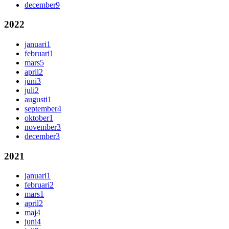
december
9
2022
januari
1
februari
1
mars
5
april
2
juni
3
juli
2
augusti
1
september
4
oktober
1
november
3
december
3
2021
januari
1
februari
2
mars
1
april
2
maj
4
juni
4