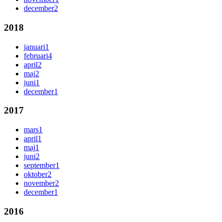
december
2
2018
januari
1
februari
4
april
2
maj
2
juni
1
december
1
2017
mars
1
april
1
maj
1
juni
2
september
1
oktober
2
november
2
december
1
2016