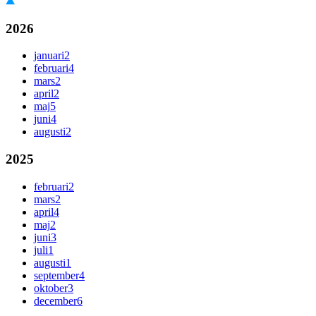
2026
januari
2
februari
4
mars
2
april
2
maj
5
juni
4
augusti
2
2025
februari
2
mars
2
april
4
maj
2
juni
3
juli
1
augusti
1
september
4
oktober
3
december
6