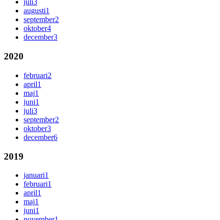
juli
3
augusti
1
september
2
oktober
4
december
3
2020
februari
2
april
1
maj
1
juni
1
juli
3
september
2
oktober
3
december
6
2019
januari
1
februari
1
april
1
maj
1
juni
1
november
1