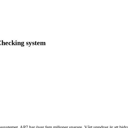
Checking system
onssystemet. AP7 har över fem miljoner sparare. Vårt uppdrag är att bidra 