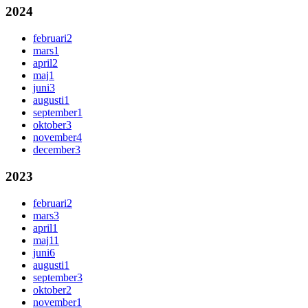
2024
februari
2
mars
1
april
2
maj
1
juni
3
augusti
1
september
1
oktober
3
november
4
december
3
2023
februari
2
mars
3
april
1
maj
11
juni
6
augusti
1
september
3
oktober
2
november
1