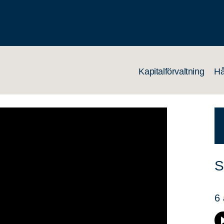
Kapitalförvaltning
Hå
S
6 