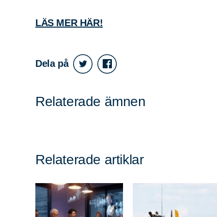
LÄS MER HÄR!
Sök
Sök på sidan:
efter:
Dela på
Relaterade ämnen
Relaterade artiklar