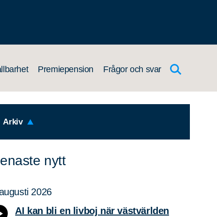
llbarhet
Premiepension
Frågor och svar
Arkiv
enaste nytt
augusti 2026
AI kan bli en livboj när västvärlden