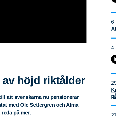
6 
AI
4 
 av höjd riktålder
29
K
p
 till att svenskarna nu pensionerar
ratat med Ole Settergren och Alma
 reda på mer.
27