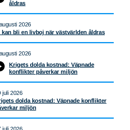
åldras
augusti 2026
 kan bli en livboj när västvärlden åldras
augusti 2026
Krigets dolda kostnad: Väpnade
konflikter påverkar miljön
 juli 2026
rigets dolda kostnad: Väpnade konflikter
åverkar miljön
 juli 2026