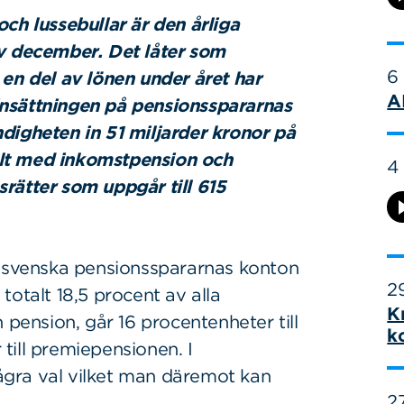
ch lussebullar är den årliga
av december. Det låter som
6
 en del av lönen under året har
A
r insättningen på pensionsspararnas
digheten in 51 miljarder kronor på
lt med inkomstpension och
4
rätter som uppgår till 615
s svenska pensionsspararnas konton
29
totalt 18,5 procent av alla
K
 pension, går 16 procentenheter till
k
till premiepensionen. I
gra val vilket man däremot kan
27