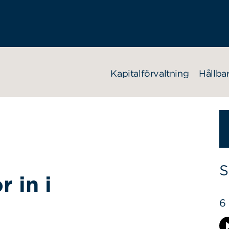
Kapitalförvaltning
Hållba
S
r in i
6