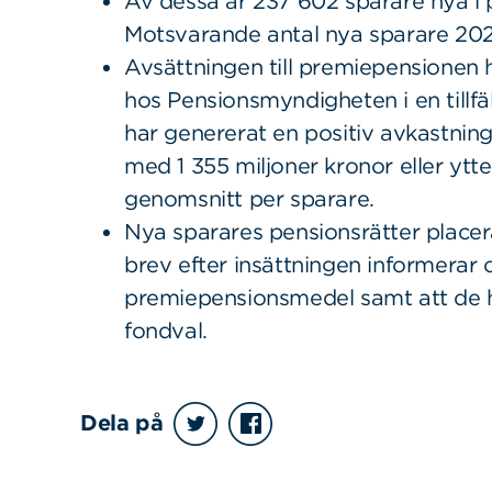
Av dessa är 237 602 sparare nya i
Motsvarande antal nya sparare 202
Avsättningen till premiepensionen h
hos Pensionsmyndigheten i en tillfäl
har genererat en positiv avkastning 
med 1 355 miljoner kronor eller ytte
genomsnitt per sparare.
Nya sparares pensionsrätter placer
brev efter insättningen informerar o
premiepensionsmedel samt att de ha
fondval.
Dela på