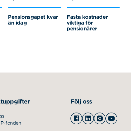
Pensionsgapet kvar
Fasta kostnader
än idag
viktiga för
pensionärer
tuppgifter
Följ oss
Facebook
Linkedin
Instagram
Youtu
ss
AP-fonden