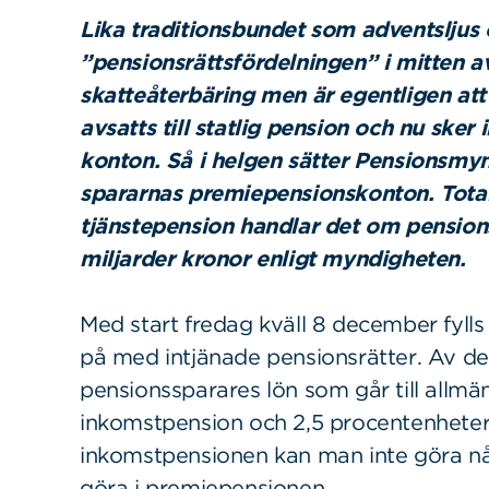
Lika traditionsbundet som adventsljus o
”pensionsrättsfördelningen” i mitten 
skatteåterbäring men är egentligen att
avsatts till statlig pension och nu ske
konton. Så i helgen sätter Pensionsmyn
spararnas premiepensionskonton. Tota
tjänstepension handlar det om pensions
miljarder kronor enligt myndigheten.
Med start fredag kväll 8 december fyll
på med intjänade pensionsrätter. Av de 
pensionssparares lön som går till allmän
inkomstpension och 2,5 procentenheter 
inkomstpensionen kan man inte göra nå
göra i premiepensionen.