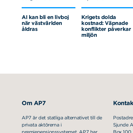
AI kan bli en livboj
Krigets dolda
när västvärlden
kostnad: Väpnade
åldras
konflikter påverkar
miljön
Om AP7
Kontak
AP7 är det statliga alternativet till de
Postadre
privata aktörerna i
Sjunde 
premiepensionssystemet. AP7 har
Box 100