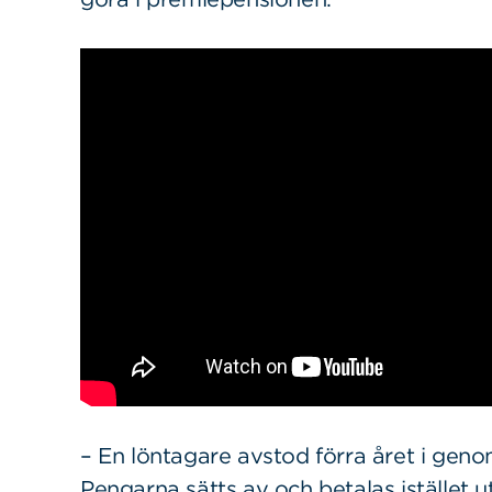
– En löntagare avstod förra året i genom
Pengarna sätts av och betalas istället u