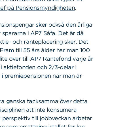
chef på Pensionsmyndigheten
.
sionspengar sker också den årliga
r spararna i AP7 Såfa. Det är då
ktie- och ränteplacering sker. Det
Fram till 55 års ålder har man 100
ite över till AP7 Räntefond varje år
 i aktiefonden och 2/3-delar i
n i premiepensionen när man är
ara ganska tacksamma över detta
disciplinen att inte konsumera
 perspektiv till jobbveckan arbetar
n som ersättning istället för lön