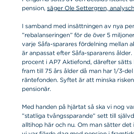
pension,
säger Ole Settergren, analys
I samband med insättningen av nya pen
”rebalanseringen” för de över 5 miljone
varje Såfa-sparares fördelning mellan a
är anpassat efter Såfa-spararens ålder. 
procent i AP7 Aktiefond, därefter sätts l
fram till 75 års ålder då man har 1/3-del
räntefonden. Syftet är att minska riske
pensionär.
Med handen på hjärtat så ska vi nog v
”statliga tvångssparande” sett till själv
alltihop här och nu. Om man sätter det i
vi var fjärde dag med pension i framtide