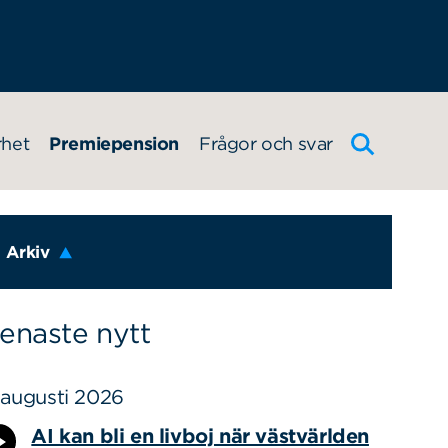
rhet
Premiepension
Frågor och svar
Arkiv
enaste nytt
 augusti 2026
AI kan bli en livboj när västvärlden