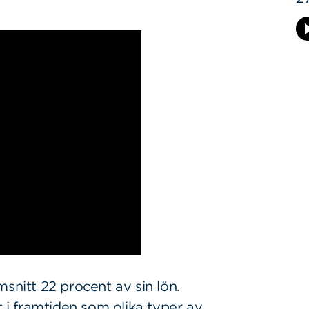
snitt 22 procent av sin lön.
t i framtiden som olika typer av