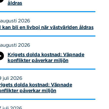
åldras
 augusti 2026
I kan bli en livboj när västvärlden åldras
 augusti 2026
Krigets dolda kostnad: Väpnade
konflikter påverkar miljön
 juli 2026
rigets dolda kostnad: Väpnade
onflikter påverkar miljön
 juli 2026