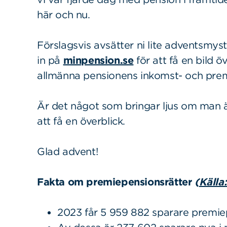
Sök
Sök på sidan:
här och nu.
efter:
Förslagsvis avsätter ni lite adventsmystid
in på
minpension.se
för att få en bild ö
allmänna pensionens inkomst- och premi
Är det något som bringar ljus om man är
att få en överblick.
Glad advent!
Fakta om premiepensionsrätter
(
Källa
2023 får 5 959 882 sparare premie