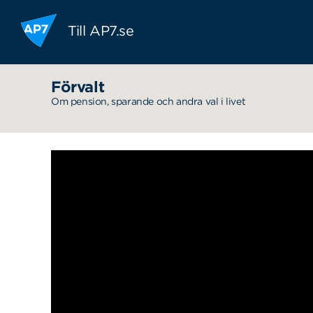
Hoppa till innehållet
Till AP7.se
Förvalt
Om pension, sparande och andra val i livet