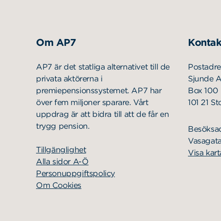
Om AP7
Kontak
AP7 är det statliga alternativet till de
Postadre
privata aktörerna i
Sjunde 
premiepensionssystemet. AP7 har
Box 100
över fem miljoner sparare. Vårt
101 21 S
uppdrag är att bidra till att de får en
trygg pension.
Besöksa
Vasagata
Tillgänglighet
Visa kart
Alla sidor A-Ö
Personuppgiftspolicy
Om Cookies