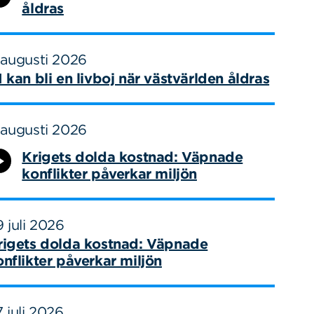
åldras
 augusti 2026
I kan bli en livboj när västvärlden åldras
 augusti 2026
Krigets dolda kostnad: Väpnade
konflikter påverkar miljön
 juli 2026
rigets dolda kostnad: Väpnade
onflikter påverkar miljön
 juli 2026