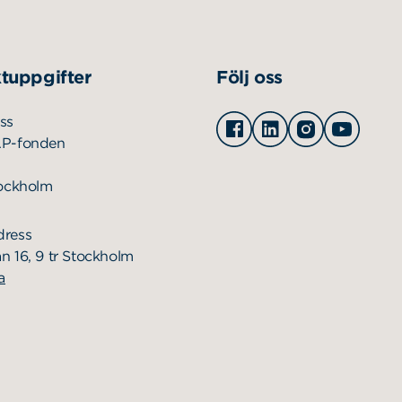
tuppgifter
Följ oss
Facebook
Linkedin
Instagram
Youtu
ss
AP-fonden
tockholm
dress
n 16, 9 tr Stockholm
a