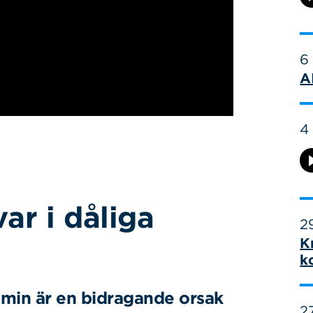
6
A
4
var i dåliga
29
K
k
omin är en bidragande orsak
27