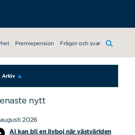
rhet
Premiepension
Frågor och svar
Arkiv
enaste nytt
 augusti 2026
AI kan bli en livboj när västvärlden