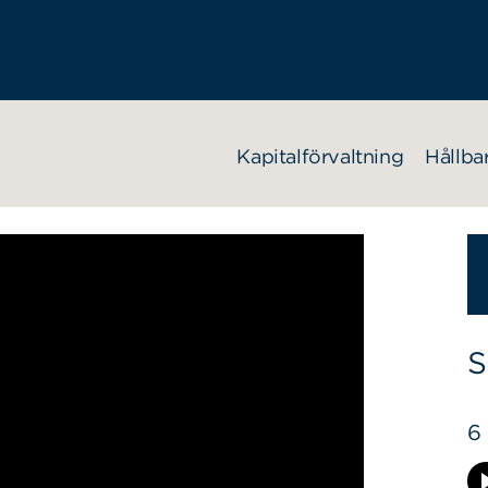
Kapitalförvaltning
Hållba
S
6