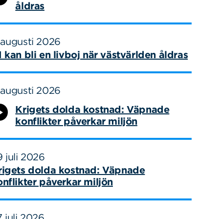
åldras
 augusti 2026
I kan bli en livboj när västvärlden åldras
 augusti 2026
Krigets dolda kostnad: Väpnade
konflikter påverkar miljön
 juli 2026
rigets dolda kostnad: Väpnade
onflikter påverkar miljön
 juli 2026