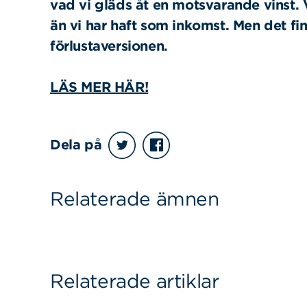
vad vi gläds åt en motsvarande vinst. 
än vi har haft som inkomst. Men det fi
förlustaversionen.
LÄS MER HÄR!
Sök
Sök på sidan:
efter:
Dela på
Relaterade ämnen
Relaterade artiklar