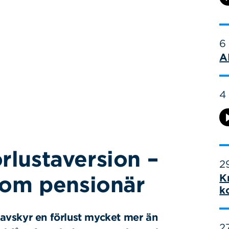
6
A
4
rlustaversion –
29
 som pensionär
K
k
i avskyr en förlust mycket mer än
27