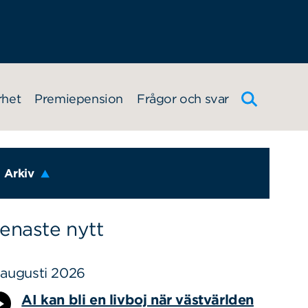
rhet
Premiepension
Frågor och svar
Arkiv
enaste nytt
 augusti 2026
AI kan bli en livboj när västvärlden