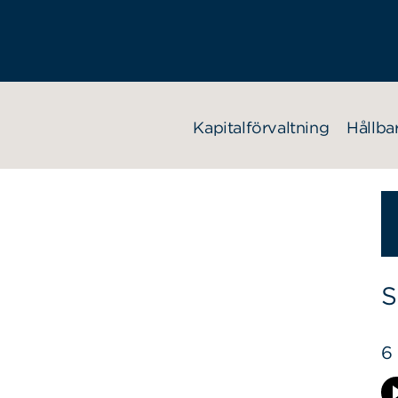
Kapitalförvaltning
Hållba
S
6