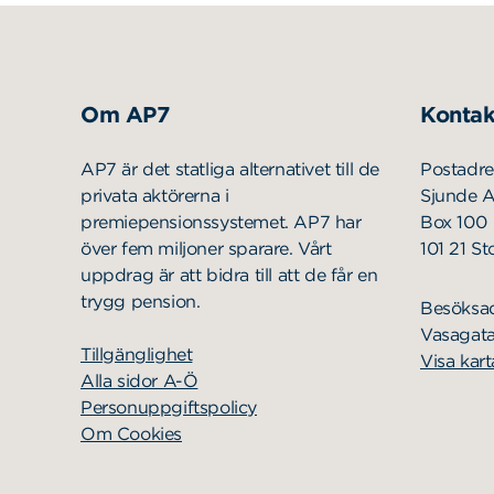
Om AP7
Kontak
AP7 är det statliga alternativet till de
Postadre
privata aktörerna i
Sjunde 
premiepensionssystemet. AP7 har
Box 100
över fem miljoner sparare. Vårt
101 21 S
uppdrag är att bidra till att de får en
trygg pension.
Besöksa
Vasagata
Tillgänglighet
Visa kart
Alla sidor A-Ö
Personuppgiftspolicy
Om Cookies