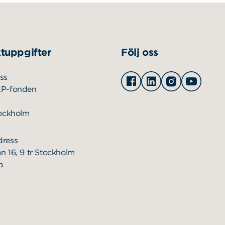
tuppgifter
Följ oss
Facebook
Linkedin
Instagram
Youtu
ss
AP-fonden
tockholm
dress
n 16, 9 tr Stockholm
a