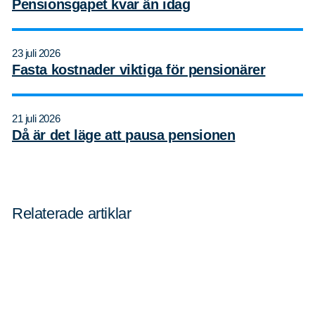
Pensionsgapet kvar än idag
23 juli 2026
Fasta kostnader viktiga för pensionärer
21 juli 2026
Då är det läge att pausa pensionen
Sök
Sök på sidan:
Relaterade artiklar
efter: