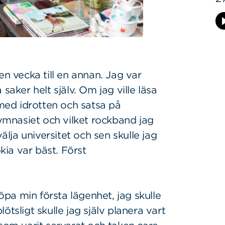
n en vecka till en annan. Jag var
saker helt själv. Om jag ville läsa
 med idrotten och satsa på
gymnasiet och vilket rockband jag
älja universitet och sen skulle jag
ia var bäst. Först
köpa min första lägenhet, jag skulle
tsligt skulle jag själv planera vart