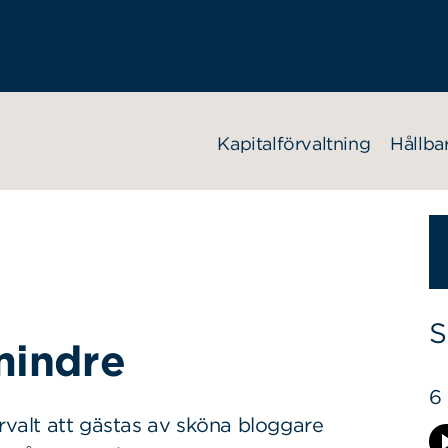
Kapitalförvaltning
Hållba
S
mindre
6
alt att gästas av sköna bloggare