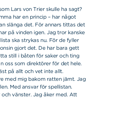
 som Lars von Trier skulle ha sagt?
mamma har en princip – har något
an slänga det. För annars tittas det
nar på vinden igen. Jag tror kanske
ista ska strykas nu. För de fyller
nsin gjort det. De har bara gett
ta still i båten för saker och ting
an oss som direktörer för det hele.
t på allt och vet inte allt.
ttre med mig bakom ratten jämt. Jag
en. Med ansvar för spellistan.
 och vänster. Jag åker med. Att