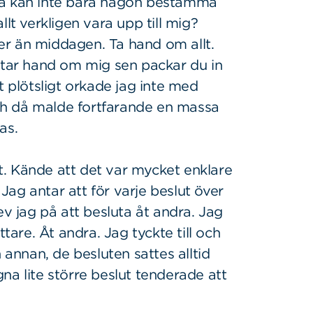
la kan inte bara någon bestämma
 verkligen vara upp till mig?
er än middagen. Ta hand om allt.
h tar hand om mig sen packar du in
t plötsligt orkade jag inte med
 och då malde fortfarande en massa
as.
elt. Kände att det var mycket enklare
 Jag antar att för varje beslut över
ev jag på att besluta åt andra. Jag
ttare. Åt andra. Jag tyckte till och
 annan, de besluten sattes alltid
na lite större beslut tenderade att