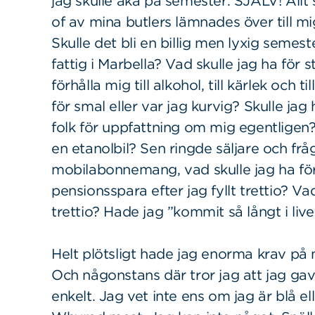
jag skulle åka på semester. SJÄLV! Allt
of av mina butlers lämnades över till m
Skulle det bli en billig men lyxig semest
fattig i Marbella? Vad skulle jag ha för s
förhålla mig till alkohol, till kärlek och 
för smal eller var jag kurvig? Skulle jag
folk för uppfattning om mig egentligen? 
en etanolbil? Sen ringde säljare och frå
mobilabonnemang, vad skulle jag ha för 
pensionsspara efter jag fyllt trettio? Va
trettio? Hade jag ”kommit så långt i liv
Helt plötsligt hade jag enorma krav på m
Och någonstans där tror jag att jag gav
enkelt. Jag vet inte ens om jag är blå ell