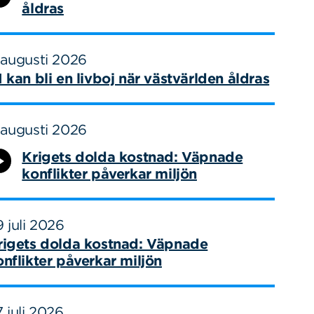
åldras
 augusti 2026
I kan bli en livboj när västvärlden åldras
 augusti 2026
Krigets dolda kostnad: Väpnade
konflikter påverkar miljön
 juli 2026
rigets dolda kostnad: Väpnade
onflikter påverkar miljön
 juli 2026