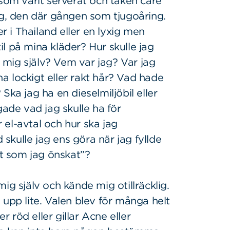
 som varit serverat och taken care
ig, den där gången som tjugoåring.
er i Thailand eller en lyxig men
til på mina kläder? Hur skulle jag
till mig själv? Vem var jag? Var jag
 ha lockigt eller rakt hår? Vad hade
Ska jag ha en dieselmiljöbil eller
gade vad jag skulle ha för
el-avtal och hur ska jag
d skulle jag ens göra när jag fyllde
et som jag önskat”?
ig själv och kände mig otillräcklig.
 upp lite. Valen blev för många helt
er röd eller gillar Acne eller