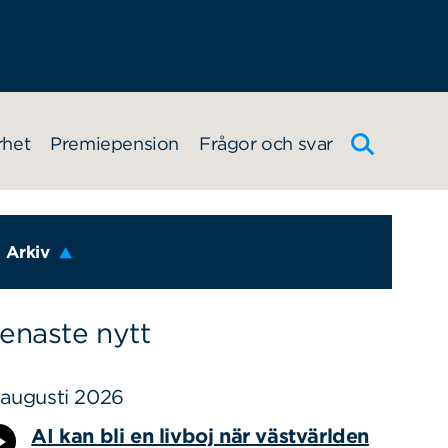
rhet
Premiepension
Frågor och svar
Arkiv
enaste nytt
 augusti 2026
AI kan bli en livboj när västvärlden