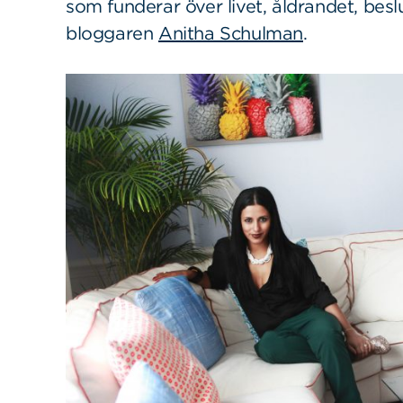
som funderar över livet, åldrandet, besl
bloggaren
Anitha Schulman
.