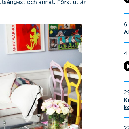
utsångest och annat. Först ut är
6
A
4
29
K
k
27