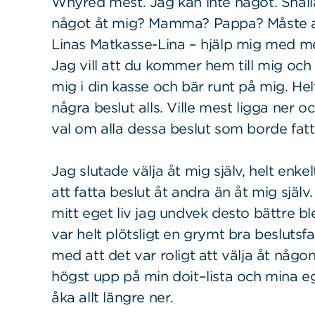
Whyred mest. Jag kan inte något. Snäl
något åt mig? Mamma? Pappa? Måste allt
Linas Matkasse-Lina – hjälp mig med m
Sök
Sök på sidan:
Jag vill att du kommer hem till mig oc
efter:
mig i din kasse och bär runt på mig. Hel
några beslut alls. Ville mest ligga ner
val om alla dessa beslut som borde fatt
Jag slutade välja åt mig själv, helt enk
att fatta beslut åt andra än åt mig själv.
mitt eget liv jag undvek desto bättre bl
var helt plötsligt en grymt bra beslutsfa
med att det var roligt att välja åt någon
högst upp på min doit–lista och mina eg
åka allt längre ner.