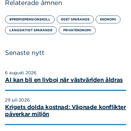
Relaterade ämnen
#PREMIEPENSIONSKOLL
EGET SPARANDE
EKONOMI
Sök
Sök på sidan:
LÅNGSIKTIGT SPARANDE
PRIVATEKONOMI
efter:
Senaste nytt
6 augusti 2026
AI kan bli en livboj när västvärlden åldras
29 juli 2026
Krigets dolda kostnad: Väpnade konflikter
påverkar miljön