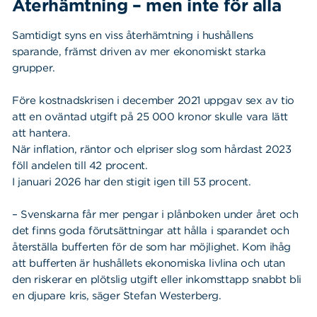
Återhämtning – men inte för alla
Samtidigt syns en viss återhämtning i hushållens
sparande, främst driven av mer ekonomiskt starka
grupper.
Före kostnadskrisen i december 2021 uppgav sex av tio
att en oväntad utgift på 25 000 kronor skulle vara lätt
att hantera.
När inflation, räntor och elpriser slog som hårdast 2023
föll andelen till 42 procent.
I januari 2026 har den stigit igen till 53 procent.
– Svenskarna får mer pengar i plånboken under året och
det finns goda förutsättningar att hålla i sparandet och
återställa bufferten för de som har möjlighet. Kom ihåg
att bufferten är hushållets ekonomiska livlina och utan
den riskerar en plötslig utgift eller inkomsttapp snabbt bli
Sök
Sök på sidan:
en djupare kris, säger Stefan Westerberg.
efter: