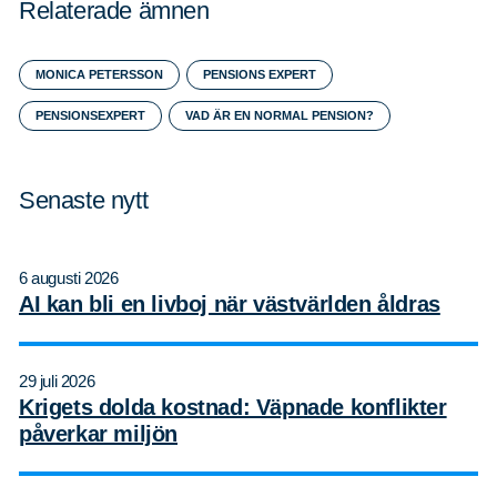
Relaterade ämnen
MONICA PETERSSON
PENSIONS EXPERT
PENSIONSEXPERT
VAD ÄR EN NORMAL PENSION?
Senaste nytt
6 augusti 2026
AI kan bli en livboj när västvärlden åldras
Sök
Sök på sidan:
efter:
29 juli 2026
Krigets dolda kostnad: Väpnade konflikter
påverkar miljön