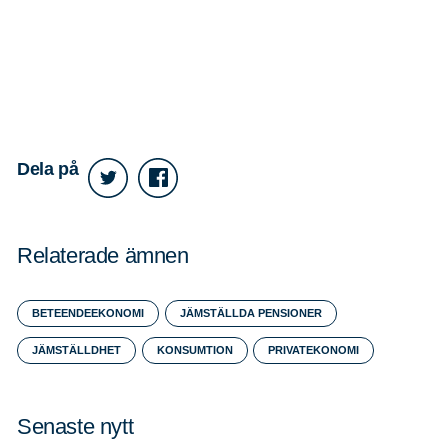
Dela på
Relaterade ämnen
BETEENDEEKONOMI
JÄMSTÄLLDA PENSIONER
JÄMSTÄLLDHET
KONSUMTION
PRIVATEKONOMI
Senaste nytt
Sök
Sök på sidan: