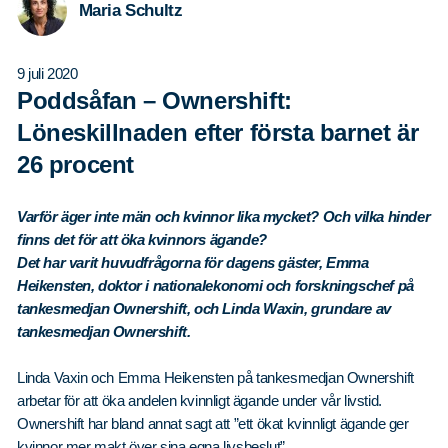
Maria Schultz
9 juli 2020
Poddsåfan – Ownershift:
Löneskillnaden efter första barnet är
26 procent
Varför äger inte män och kvinnor lika mycket? Och vilka hinder
finns det för att öka kvinnors ägande?
Det har varit huvudfrågorna för dagens gäster, Emma
Heikensten, doktor i nationalekonomi och forskningschef på
tankesmedjan Ownershift, och Linda Waxin, grundare av
tankesmedjan Ownershift.
Linda Vaxin och Emma Heikensten på tankesmedjan Ownershift
arbetar för att öka andelen kvinnligt ägande under vår livstid.
Ownershift har bland annat sagt att ”ett ökat kvinnligt ägande ger
kvinnor mer makt över sina egna livsbeslut”.