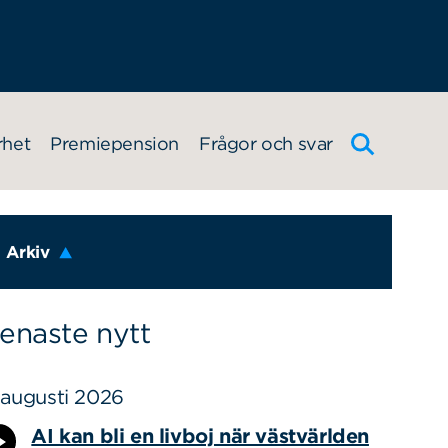
rhet
Premiepension
Frågor och svar
Arkiv
enaste nytt
 augusti 2026
AI kan bli en livboj när västvärlden