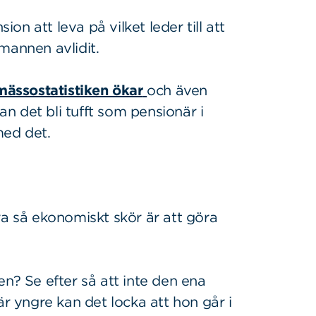
n att leva på vilket leder till att
 mannen avlidit.
mässostatistiken ökar
och även
kan det bli tufft som pensionär i
med det.
ra så ekonomiskt skör är att göra
en? Se efter så att inte den ena
är yngre kan det locka att hon går i