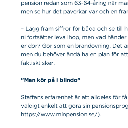
pension redan som 63-64-åring när ma
men se hur det påverkar var och en fram
– Lägg fram siffror för båda och se till 
ni fortsätter leva ihop, men vad händer
er dör? Gör som en brandövning. Det är 
men du behöver ändå ha en plan för att
faktiskt sker.
”Man kör på i blindo”
Sök
Sök på sidan:
Staffans erfarenhet är att alldeles för få
efter:
väldigt enkelt att göra sin pensionspro
https://www.minpension.se/).