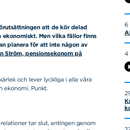
6
örutsättningen att de kör delad
A
ra ekonomiskt.
Men vilka fällor finns
n planera för att inte någon av
an Ström, pensionsekonom på
4
ärlek och lever lyckliga i alla våra
h ekonomi. Punkt.
29
K
k
a relationer tar slut, antingen genom
27