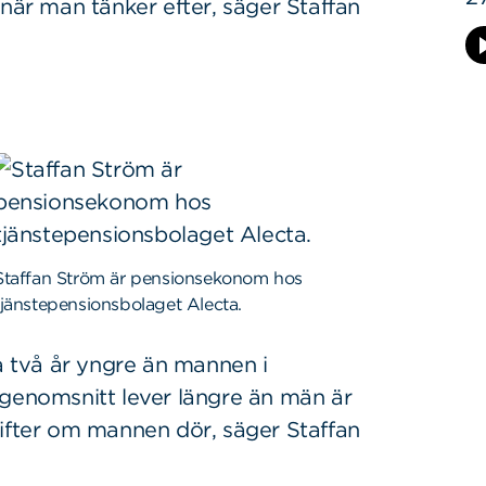
 när man tänker efter, säger Staffan
Staffan Ström är pensionsekonom hos
tjänstepensionsbolaget Alecta.
ta två år yngre än mannen i
 genomsnitt lever längre än män är
gifter om mannen dör, säger Staffan