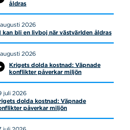
åldras
 augusti 2026
I kan bli en livboj när västvärlden åldras
 augusti 2026
Krigets dolda kostnad: Väpnade
konflikter påverkar miljön
 juli 2026
rigets dolda kostnad: Väpnade
onflikter påverkar miljön
 juli 2026