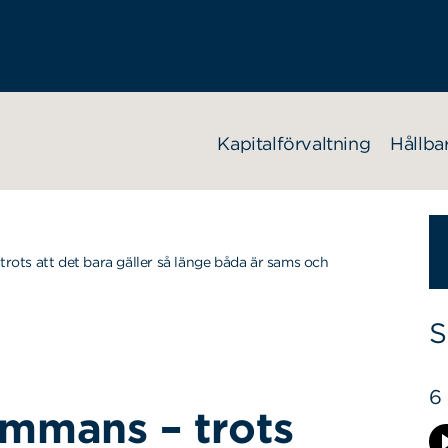
Kapitalförvaltning
Hållba
rots att det bara gäller så länge båda är sams och
S
6
sammans – trots