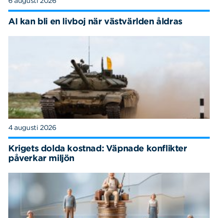
6 augusti 2026
AI kan bli en livboj när västvärlden åldras
4 augusti 2026
Krigets dolda kostnad: Väpnade konflikter
påverkar miljön