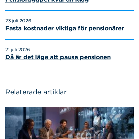
23 juli 2026
Fasta kostnader viktiga för pensionärer
21 juli 2026
Då är det läge att pausa pensionen
Relaterade artiklar
Sök
Sök på sidan:
efter: