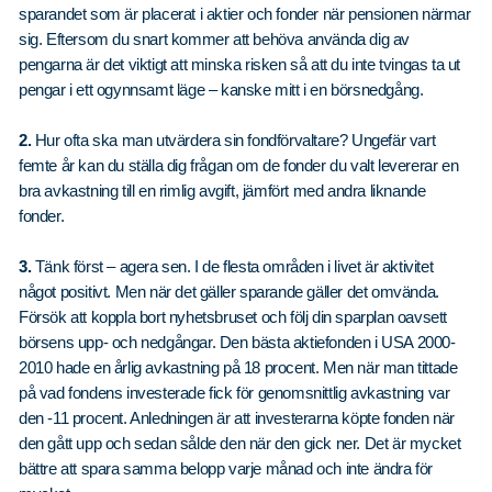
sparandet som är placerat i aktier och fonder när pensionen närmar
sig. Eftersom du snart kommer att behöva använda dig av
pengarna är det viktigt att minska risken så att du inte tvingas ta ut
pengar i ett ogynnsamt läge – kanske mitt i en börsnedgång.
2.
Hur ofta ska man utvärdera sin fondförvaltare? Ungefär vart
femte år kan du ställa dig frågan om de fonder du valt levererar en
bra avkastning till en rimlig avgift, jämfört med andra liknande
fonder.
3.
Tänk först – agera sen. I de flesta områden i livet är aktivitet
något positivt. Men när det gäller sparande gäller det omvända.
Försök att koppla bort nyhetsbruset och följ din sparplan oavsett
börsens upp- och nedgångar. Den bästa aktiefonden i USA 2000-
2010 hade en årlig avkastning på 18 procent. Men när man tittade
på vad fondens investerade fick för genomsnittlig avkastning var
den -11 procent. Anledningen är att investerarna köpte fonden när
den gått upp och sedan sålde den när den gick ner. Det är mycket
bättre att spara samma belopp varje månad och inte ändra för