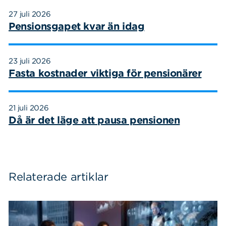
27 juli 2026
Pensionsgapet kvar än idag
23 juli 2026
Fasta kostnader viktiga för pensionärer
21 juli 2026
Då är det läge att pausa pensionen
Sök
Sök på sidan:
Relaterade artiklar
efter: