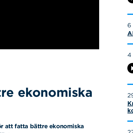
6
A
4
ttre ekonomiska
29
K
k
ör att fatta bättre ekonomiska
27