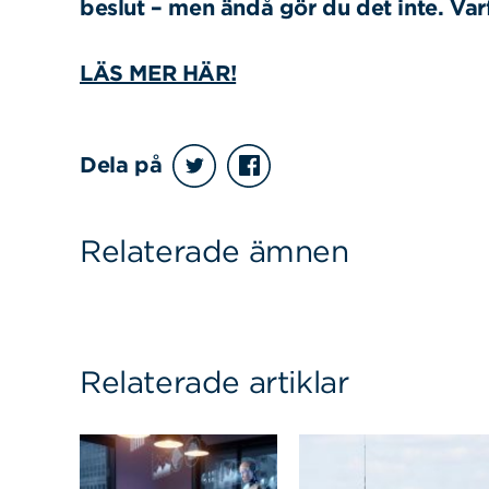
beslut – men ändå gör du det inte. Va
LÄS MER HÄR!
Sök
Sök på sidan:
efter:
Dela på
Relaterade ämnen
Relaterade artiklar