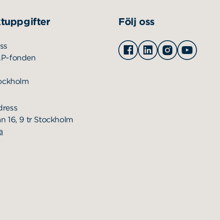
tuppgifter
Följ oss
Facebook
Linkedin
Instagram
Youtu
ss
AP-fonden
tockholm
dress
n 16, 9 tr Stockholm
a