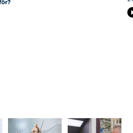
rför?