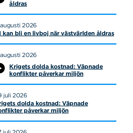
åldras
 augusti 2026
I kan bli en livboj när västvärlden åldras
 augusti 2026
Krigets dolda kostnad: Väpnade
konflikter påverkar miljön
 juli 2026
rigets dolda kostnad: Väpnade
onflikter påverkar miljön
 juli 2026