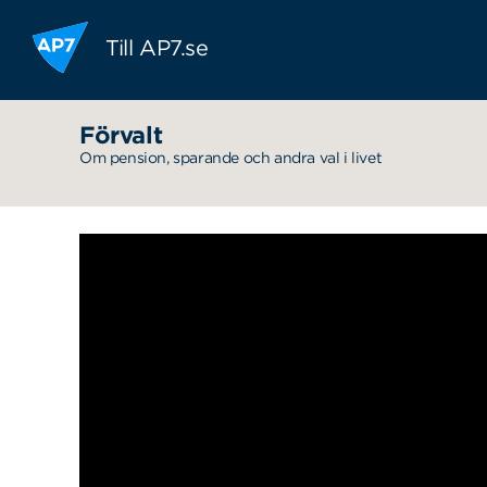
Hoppa till innehållet
Till AP7.se
Förvalt
Om pension, sparande och andra val i livet