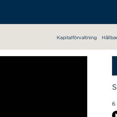
Kapitalförvaltning
Hållba
S
6