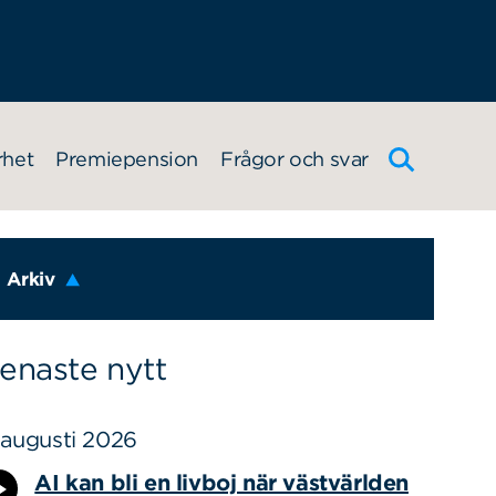
rhet
Premiepension
Frågor och svar
Arkiv
enaste nytt
 augusti 2026
AI kan bli en livboj när västvärlden