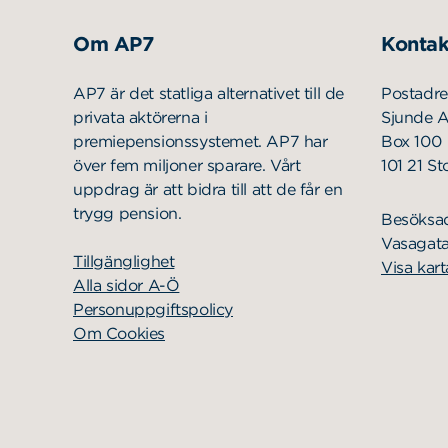
Om AP7
Kontak
AP7 är det statliga alternativet till de
Postadre
privata aktörerna i
Sjunde 
premiepensionssystemet. AP7 har
Box 100
över fem miljoner sparare. Vårt
101 21 S
uppdrag är att bidra till att de får en
trygg pension.
Besöksa
Vasagata
Tillgänglighet
Visa kart
Alla sidor A-Ö
Personuppgiftspolicy
Om Cookies