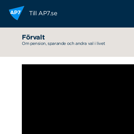
Hoppa till innehållet
Till AP7.se
Förvalt
Om pension, sparande och andra val i livet