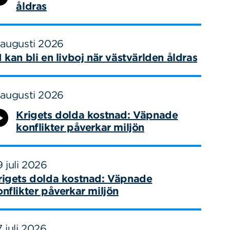
åldras
 augusti 2026
I kan bli en livboj när västvärlden åldras
 augusti 2026
Krigets dolda kostnad: Väpnade
konflikter påverkar miljön
 juli 2026
rigets dolda kostnad: Väpnade
onflikter påverkar miljön
 juli 2026