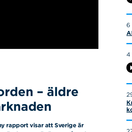
6
A
4
orden – äldre
29
arknaden
K
k
ny rapport visar att Sverige är
27