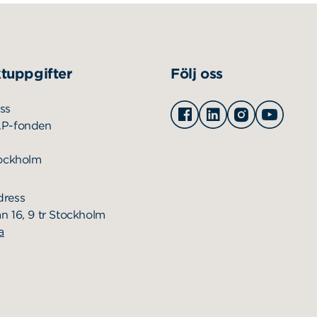
tuppgifter
Följ oss
Facebook
Linkedin
Instagram
Youtu
ss
AP-fonden
tockholm
dress
n 16, 9 tr Stockholm
a