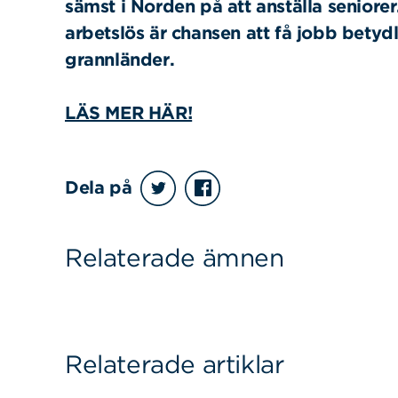
sämst i Norden på att anställa seniore
arbetslös är chansen att få jobb betydl
grannländer.
LÄS MER HÄR!
Sök
Sök på sidan:
efter:
Dela på
Relaterade ämnen
Relaterade artiklar