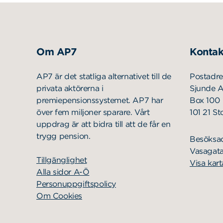
Om AP7
Kontak
AP7 är det statliga alternativet till de
Postadre
privata aktörerna i
Sjunde 
premiepensionssystemet. AP7 har
Box 100
över fem miljoner sparare. Vårt
101 21 S
uppdrag är att bidra till att de får en
trygg pension.
Besöksa
Vasagata
Tillgänglighet
Visa kart
Alla sidor A-Ö
Personuppgiftspolicy
Om Cookies