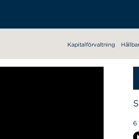
Kapitalförvaltning
Hållba
S
6