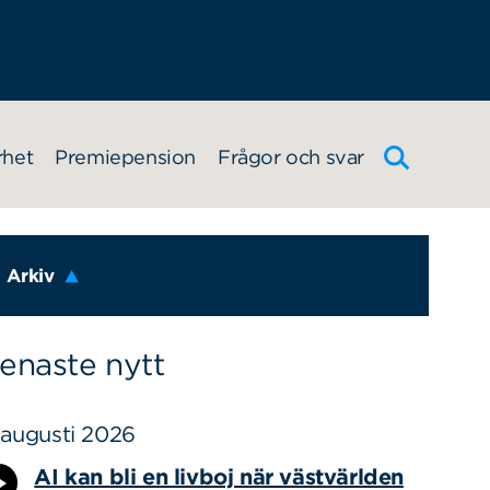
rhet
Premiepension
Frågor och svar
Arkiv
enaste nytt
 augusti 2026
AI kan bli en livboj när västvärlden