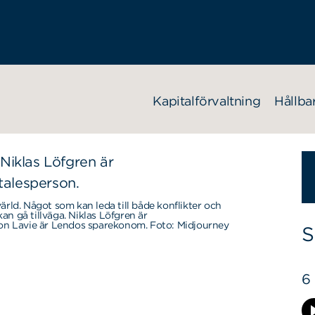
Kapitalförvaltning
Hållba
värld. Något som kan leda till både konflikter och
an gå tillväga. Niklas Löfgren är
ron Lavie är Lendos sparekonom. Foto: Midjourney
S
6