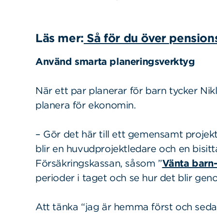
Läs mer:
Så för du över pensionsr
Använd smarta planeringsverktyg
När ett par planerar för barn tycker Nikla
planera för ekonomin.
– Gör det här till ett gemensamt projekt
blir en huvudprojektledare och en bisi
Sök
Sök på sidan:
Försäkringskassan, såsom ”
Vänta barn
efter:
perioder i taget och se hur det blir gen
Att tänka “jag är hemma först och sedan 