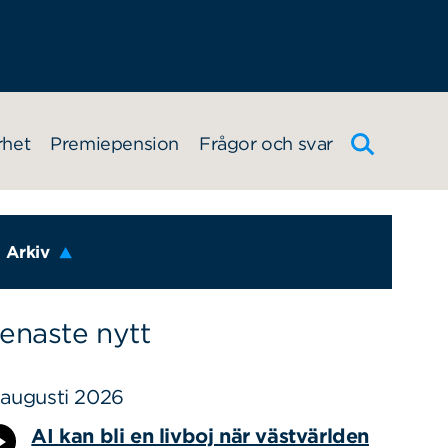
rhet
Premiepension
Frågor och svar
Arkiv
enaste nytt
 augusti 2026
AI kan bli en livboj när västvärlden