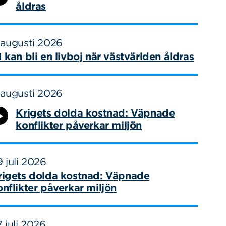
åldras
 augusti 2026
I kan bli en livboj när västvärlden åldras
 augusti 2026
Krigets dolda kostnad: Väpnade
konflikter påverkar miljön
 juli 2026
rigets dolda kostnad: Väpnade
onflikter påverkar miljön
 juli 2026