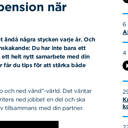
pension när
6
A
 ändå några stycken varje år. Och
mskakande: Du har inte bara ett
4
an ett helt nytt samarbete med din
r får du tips för att stärka både
upp och ned vänd”-värld. Det väntar
29
ritera ned jobbet en del och ska
K
k
 liv tillsammans med din partner.
27