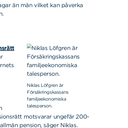
dagar än män vilket kan påverka
n.
srätt
år
arnets
Niklas Löfgren är
Försäkringskassans
familje­ekonomiska
talesperson.
n
ionsrätt motsvarar ungefär 200-
allmän pension, säger Niklas.