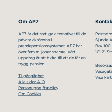
Om AP7
Kontak
AP7 är det statliga alternativet till de
Postadre
privata aktörerna i
Sjunde 
premiepensionssystemet. AP7 har
Box 100
över fem miljoner sparare. Vårt
101 21 S
uppdrag är att bidra till att de får en
trygg pension.
Besöksa
Vasagata
Tillgänglighet
Visa kart
Alla sidor A-Ö
Personuppgiftspolicy
Om Cookies