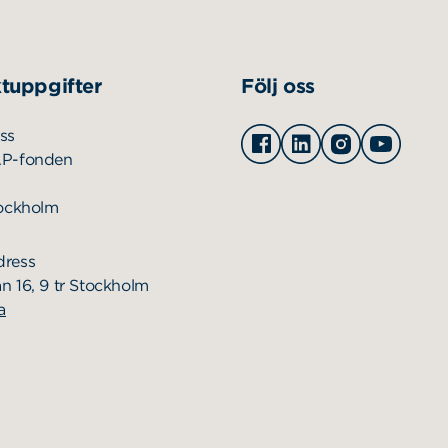
tuppgifter
Följ oss
Facebook
Linkedin
Instagram
Youtu
ss
AP-fonden
tockholm
dress
n 16, 9 tr Stockholm
a