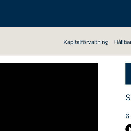
Kapitalförvaltning
Hållba
S
6