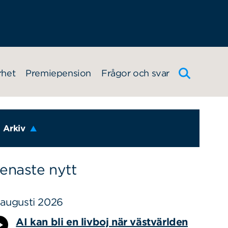
rhet
Premiepension
Frågor och svar
Arkiv
enaste nytt
 augusti 2026
AI kan bli en livboj när västvärlden