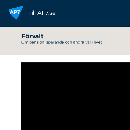
Hoppa till innehållet
Till AP7.se
Förvalt
Om pension, sparande och andra val i livet