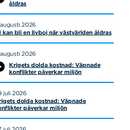
åldras
 augusti 2026
I kan bli en livboj när västvärlden åldras
 augusti 2026
Krigets dolda kostnad: Väpnade
konflikter påverkar miljön
 juli 2026
rigets dolda kostnad: Väpnade
onflikter påverkar miljön
 juli 2026