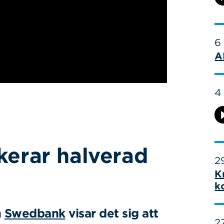
6
A
4
skerar halverad
29
K
k
n
Swedbank
visar det sig att
27