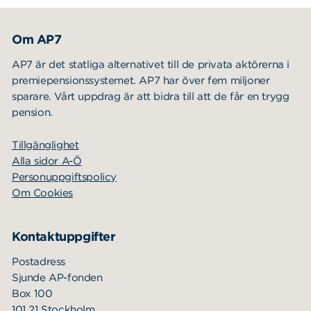
Sök
Sök på sidan:
efter:
Om AP7
AP7 är det statliga alternativet till de privata aktörerna i
premiepensionssystemet. AP7 har över fem miljoner
sparare. Vårt uppdrag är att bidra till att de får en trygg
pension.
Tillgänglighet
Alla sidor A-Ö
Personuppgiftspolicy
Om Cookies
Kontaktuppgifter
Postadress
Sjunde AP-fonden
Box 100
101 21 Stockholm