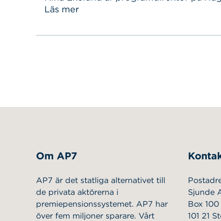
Sök
Sök på sidan:
nätverk för företag som arbetar aktivt 
Läs mer
efter:
klimatfrågan, och är visionär kring hur v
mer hållbart samhälle. Vi bad henne att
Om AP7
Kontak
AP7 är det statliga alternativet till
Postadr
de privata aktörerna i
Sjunde 
premiepensionssystemet. AP7 har
Box 100
över fem miljoner sparare. Vårt
101 21 S