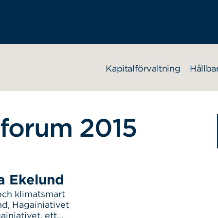
Kapitalförvaltning
Hållba
dforum 2015
a Ekelund
 och klimatsmart
nd, Hagainiativet
iniativet, ett