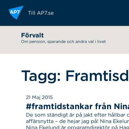
Hoppa till innehållet
Till AP7.se
Förvalt
Om pension, sparande och andra val i livet
Tagg: Framtis
21 Maj 2015
#framtidstankar från Nin
De som ständigt är på jakt efter hållbar
affärsnytta – de hejar jag på! Nina Ekelu
Nina Ekelund är programdirektör på Haga