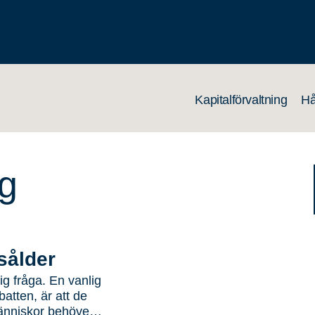
Kapitalförvaltning
Hå
ng
sålder
g fråga. En vanlig
tten, är att de
människor behöver