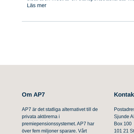
Sök
Sök på sidan:
tas om hand i väntan på livets definitiva slut
Läs mer
efter:
kul. Lite som att man ska undvika att bli öv
Om AP7
Kontak
AP7 är det statliga alternativet till de
Postadre
privata aktörerna i
Sjunde A
premiepensionssystemet. AP7 har
Box 100
över fem miljoner sparare. Vårt
101 21 S