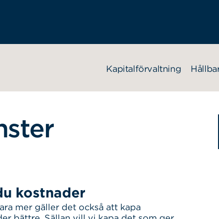
Kapitalförvaltning
Hållba
nster
du kostnader
ara mer gäller det också att kapa
r bättre. Sällan vill vi kapa det som ger