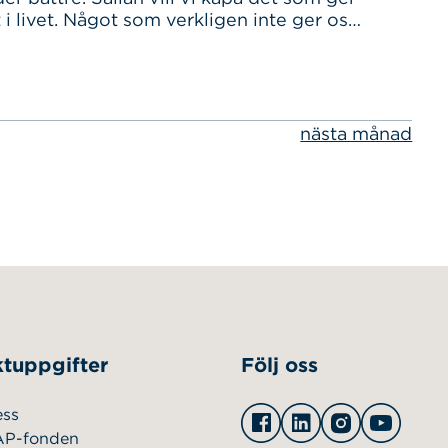
 i livet. Något som verkligen inte ger oss
abonnemang som bara tickar på och
ker efter så har ni säkert fallit för något
 är…
nästa månad
tuppgifter
Följ oss
Facebook
Linkedin
Instagram
Youtu
ess
AP-fonden