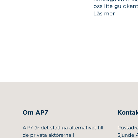
oss lite guldkant
Sök
Sök på sidan:
det är onödiga 
Läs mer
efter:
kostar. Om ni tän
erbjudande som
Om AP7
Kontak
AP7 är det statliga alternativet till
Postadr
de privata aktörerna i
Sjunde 