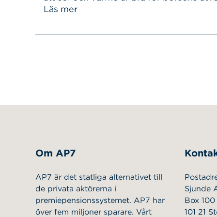
Sök
Sök på sidan:
för att fint väder gör människor mer opt
Läs mer
efter:
presenteras ny forskning som tyder på at
väder har en uppsida. Kanske något vi k
Om AP7
Kontak
AP7 är det statliga alternativet till
Postadr
de privata aktörerna i
Sjunde 
premiepensionssystemet. AP7 har
Box 100
över fem miljoner sparare. Vårt
101 21 S