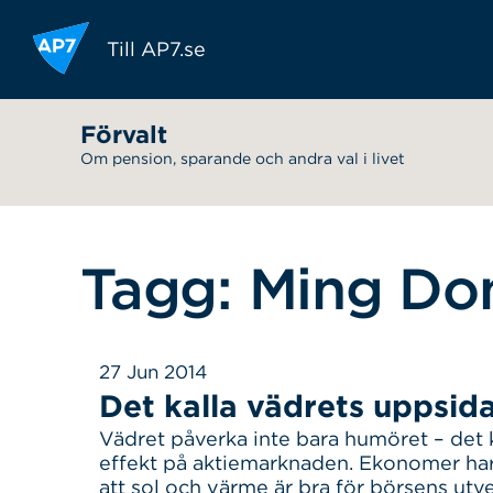
Hoppa till innehållet
Till AP7.se
Förvalt
Om pension, sparande och andra val i livet
Tagg: Ming Do
27 Jun 2014
Det kalla vädrets uppsid
Vädret påverka inte bara humöret – det 
effekt på aktiemarknaden. Ekonomer har 
att sol och värme är bra för börsens utv