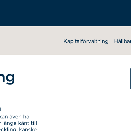
Kapitalförvaltning
Hållba
ng
a
kan även ha
länge känt till
eckling, kanske