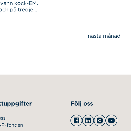
 vann kock-EM.
ch på tredje
finalen
å
tch?
nästa månad
så bra för
a restaurangen
tuppgifter
Följ oss
Facebook
Linkedin
Instagram
Youtu
ess
AP-fonden