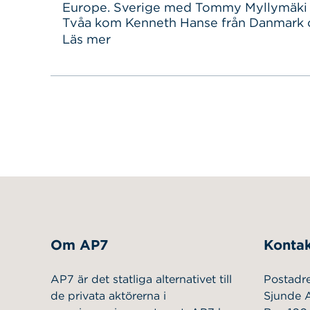
Europe. Sverige med Tommy Myllymäki
Sök
Sök på sidan:
Tvåa kom Kenneth Hanse från Danmark o
efter:
plats Örjan Johannessen från Norge, då 
Läs mer
avgjordes i samband med GastroNord p
Stockholmsmässan.
[youtube=http://www.youtube.com/wa
v=YUuXK3z7fUM] Det är kul att det går 
Skandinavien! Nyligen utsågs den dansk
Noma för fjärde…
Om AP7
Kontak
AP7 är det statliga alternativet till
Postadr
de privata aktörerna i
Sjunde 